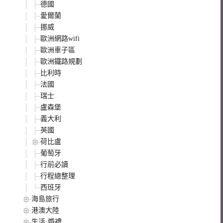
德國
愛爾蘭
挪威
歐洲網路wifi
歐洲車子區
歐洲鐵路規劃
比利時
法國
瑞士
盧森堡
義大利
英國
荷比盧
葡萄牙
行前必讀
行程總整理
西班牙
海島旅行
港澳大陸
生活·婚禮