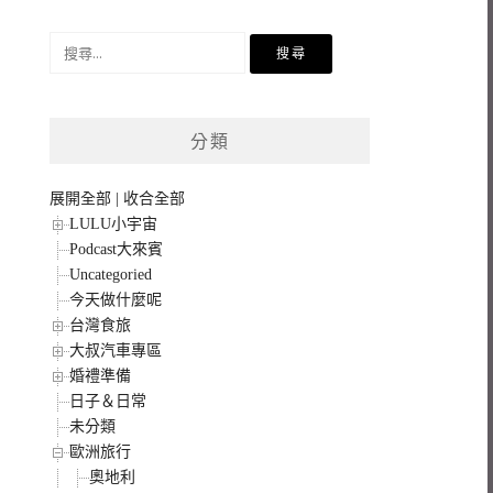
搜
尋
關
鍵
分類
字:
展開全部
|
收合全部
LULU小宇宙
Podcast大來賓
Uncategoried
今天做什麼呢
台灣食旅
大叔汽車專區
婚禮準備
日子＆日常
未分類
歐洲旅行
奧地利