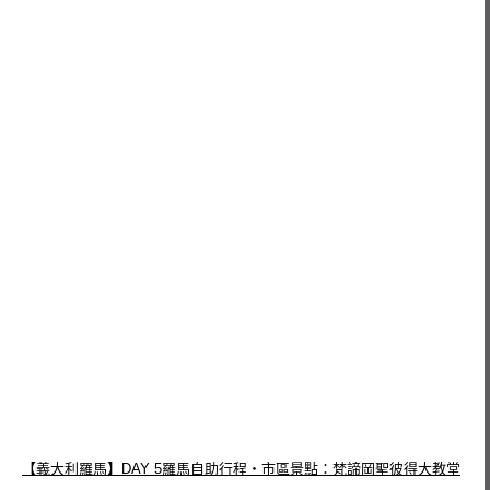
【義大利羅馬】DAY 5羅馬自助行程‧市區景點：梵諦岡聖彼得大教堂