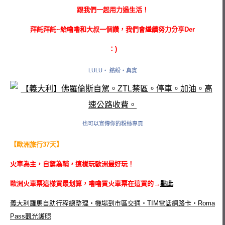
跟我們一起用力過生活！
拜託拜託~給嚕嚕和大叔一個讚，我們會繼續努力分享Der
：)
LULU‧ 繽紛‧真實
也可以宣傳你的粉絲專頁
【歐洲旅行37天】
火車為主，自駕為輔，這樣玩歐洲最好玩！
歐洲火車票這樣買最划算，嚕嚕買火車票在這買的→
點此
義大利羅馬自助行程總整理‧機場到市區交通‧TIM電話網路卡‧Roma
Pass觀光護照