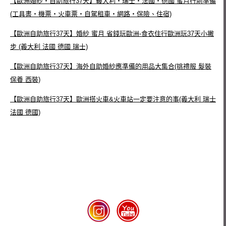
【歐洲婚紗‧自助旅行37天】義大利‧瑞士‧法國‧德國 蜜月行前準備
(工具書‧機票‧火車票‧自駕租車‧網路‧保險、住宿)
【歐洲自助旅行37天】婚紗 蜜月 省錢玩歐洲-食衣住行歐洲玩37天小撇
步 (義大利 法國 德國 瑞士)
【歐洲自助旅行37天】海外自助婚紗應準備的用品大集合(挑禮服 髮裝
保養 西裝)
【歐洲自助旅行37天】歐洲搭火車&火車站一定要注意的事(義大利 瑞士
法國 德國)