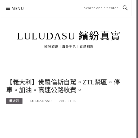
Skip
MENU
to
content
LULUDASU 繽紛真實
歐洲旅遊｜海外生活｜食譜料理
【義大利】佛羅倫斯自駕。ZTL禁區。停
車。加油。高速公路收費。
義大利
LULU&DASU
2015-01-26