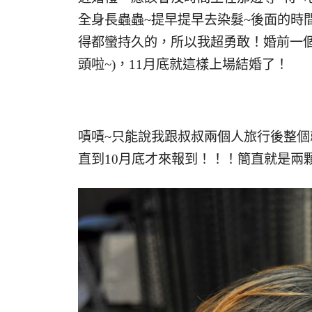
全身長蟲蟲~提早提早去染髮~後面的時
得都蠻持久的，所以我超勇敢！婚前一個
頭啦~)，11月底就這樣上場結婚了！
嘖嘖~只能說我跟叔叔兩個人旅行後整個
直到10月底才來報到！！！簡直就是兩顆布