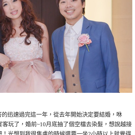
答的迅速過完這一年，從去年開始決定要結婚，咻
宴客玩了，婚前~10月底抽了個空檔去染髮，想說越接
吧！光想到我很焦慮的時候還要一坐2小時以上就覺得