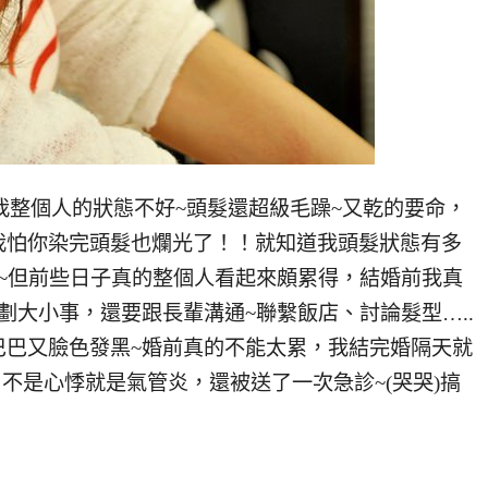
為我整個人的狀態不好~頭髮還超級毛躁~又乾的要命，
我怕你染完頭髮也爛光了！！就知道我頭髮狀態有多
~但前些日子真的整個人看起來頗累得，結婚前我真
劃大小事，還要跟長輩溝通~聯繫飯店、討論髮型…..
巴巴又臉色發黑~婚前真的不能太累，我結完婚隔天就
不是心悸就是氣管炎，還被送了一次急診~(哭哭)搞