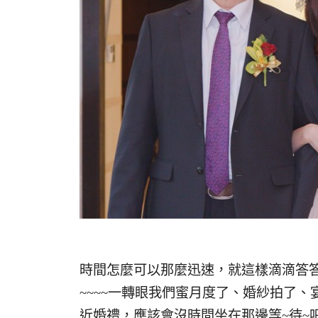
時間怎麼可以那麼迅速，就這樣滴滴答
~~~~一轉眼我們蜜月度了、婚紗拍了、
近婚禮，應該會沒時間坐在那邊等~待~