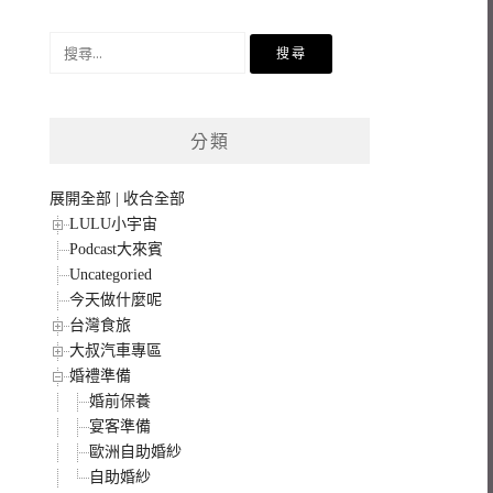
搜
尋
關
鍵
分類
字:
展開全部
|
收合全部
LULU小宇宙
Podcast大來賓
Uncategoried
今天做什麼呢
台灣食旅
大叔汽車專區
婚禮準備
婚前保養
宴客準備
歐洲自助婚紗
自助婚紗