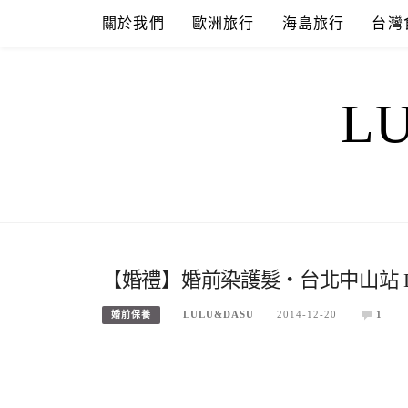
Skip
關於我們
歐洲旅行
海島旅行
台灣
to
content
L
【婚禮】婚前染護髮‧台北中山站 B
LULU&DASU
2014-12-20
1
婚前保養