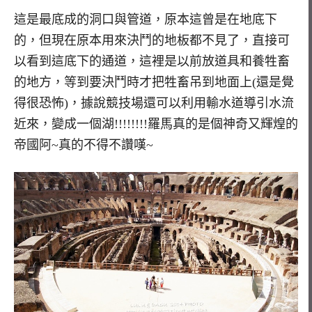
這是最底成的洞口與管道，原本這曾是在地底下
的，但現在原本用來決鬥的地板都不見了，直接可
以看到這底下的通道，這裡是以前放道具和養牲畜
的地方，等到要決鬥時才把牲畜吊到地面上(還是覺
得很恐怖)，據說競技場還可以利用輸水道導引水流
近來，變成一個湖!!!!!!!!羅馬真的是個神奇又輝煌的
帝國阿~真的不得不讚嘆~