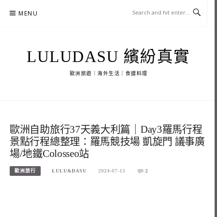
Skip
MENU
to
content
LULUDASU 繽紛真實
歐洲旅遊｜海外生活｜食譜料理
歐洲自助旅行37天義大利篇｜Day3羅馬行程
景點行程總整理：羅馬競技場 凱旋門 議事廣
場/地鐵Colosseo站
歐洲旅行
LULU&DASU
2024-07-15
2