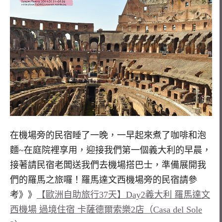
在機場旁的民宿睡了一晚，一早起來煮了咖啡和泡
麵~在庭院裡享用，迎接我們第一個義大利的早晨，
接著請民宿老闆送我們去機場搭巴士，準備展開我
們的羅馬之旅囉！羅馬達文西機場旁的民宿請參
考》》
【歐洲自助旅行37天】Day2義大利 羅馬達文
西機場 過境住宿 卡薩德爾索樂2店（Casa del Sole