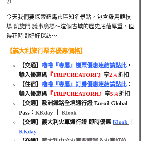
2）
今天我們要探索羅馬市區知名景點，包含羅馬競技
場 凱旋門 議事廣場～這個古城的歷史底蘊厚重，值
得花時間好好探訪～
【義大利
旅行票券優惠價格】
【交通】
嚕嚕『專屬』機票優惠連結請點此
，
輸入優惠碼
『TRIPCREATORF』
享
2%
折扣
【住宿】
嚕嚕『專屬』訂房優惠連結請點此
：
輸入優惠碼
『TRIPCREATORH』
享
5%
折扣
【交通】歐洲鐵路全境通行證 Eurail Global
Pass：
KKday
｜
Klook
【交通】義大利火車通行證 即時優惠
Klook
｜
KKday
【交通】
義大利中文火車票購買＆火車訂位