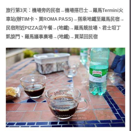
旅行第3天：機場旁的民宿→機場搭巴士→羅馬Termini火
車站(辦TIM卡、買ROMA PASS)→搭乘地鐵至羅馬民宿→
民宿附近PIZZA店午餐→(地鐵)→羅馬競技場、君士坦丁
凱旋門、羅馬議事廣場→(地鐵)→買菜回民宿