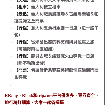
【租車】
義大利便宜租車
【景點】
義大利羅馬競技場＆古羅馬廣場＆帕
拉提諾之丘門票
【行程】
意大利五漁村跟團一日遊（包一般午
餐）
【行程】
從米蘭出發的科莫湖與貝拉焦之旅
（可選擇前往盧加諾）
【行程】
龐貝古城＆維蘇威火山導覽一日遊
（那不勒斯出發）
【門票】
佛羅倫斯烏菲茲美術館快速通關門票
＆導覽
KKday、Klook和trip.com平台優惠多、票券齊全，
旅行精打細算，大家一起省摳摳！