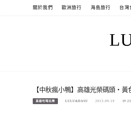
Skip
關於我們
歐洲旅行
海島旅行
台灣
to
content
L
【中秋瘋小鴨】高雄光榮碼頭‧黃
LULU&DASU
2013-09-19
2
高雄吃喝玩樂