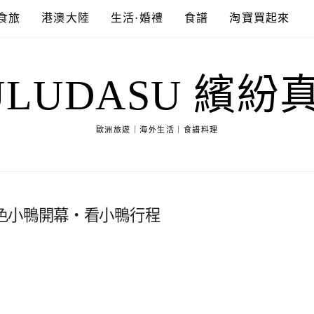
食旅
港澳大陸
生活·婚禮
食譜
淘寶買起來
ULUDASU 繽紛
歐洲旅遊｜海外生活｜食譜料理
色小鴨開幕‧看小鴨行程
1