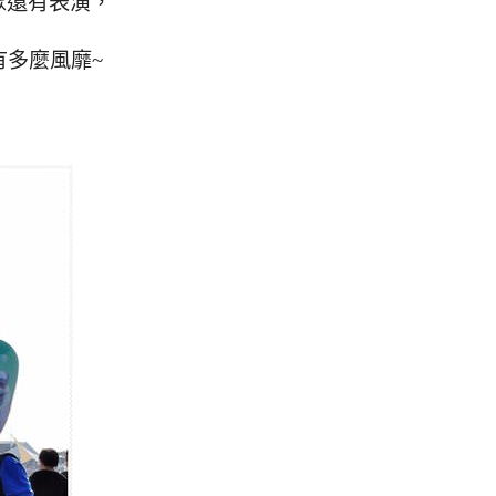
眾還有表演，
有多麼風靡~