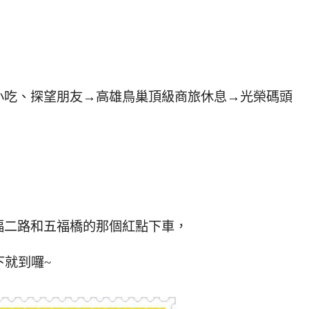
小吃、探望朋友→高雄鳥巢頂級商旅休息→光榮碼頭
福二路和五福橋的那個紅點下車，
下就到囉~