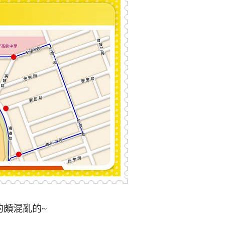
的頗混亂的~