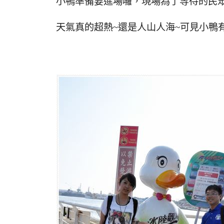
小鴨準備要進場囉，現場為了等待的民
天氣真的超熱~還是人山人海~可見小鴨