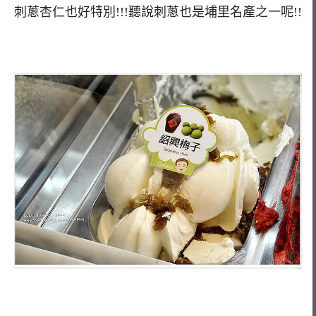
刺蔥杏仁也好特別!!!聽說刺蔥也是埔里名產之一呢!!