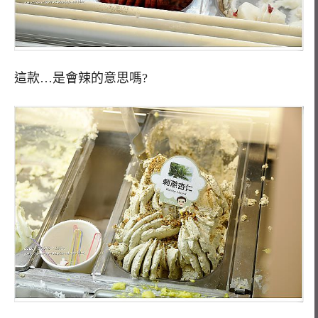
這款…是會辣的意思嗎?