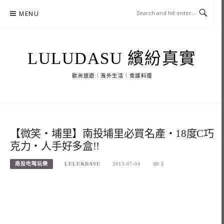
Skip
MENU
to
content
LULUDASU 繽紛真實
歐洲旅遊｜海外生活｜食譜料理
【微笑‧埔里】南投埔里必買名產‧18度C巧
克力‧人手好多盒!!
南投吃喝玩樂
LULU&DASU
2013-07-04
5