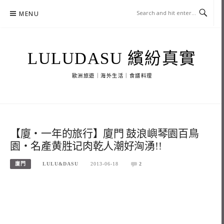
Skip
MENU
to
content
LULUDASU 繽紛真實
歐洲旅遊｜海外生活｜食譜料理
【廈‧一年的旅行】廈門 鼓浪嶼琴園百鳥
園‧名產黄胜记肉乾人潮好洶湧!!
廈門
LULU&DASU
2013-06-18
2