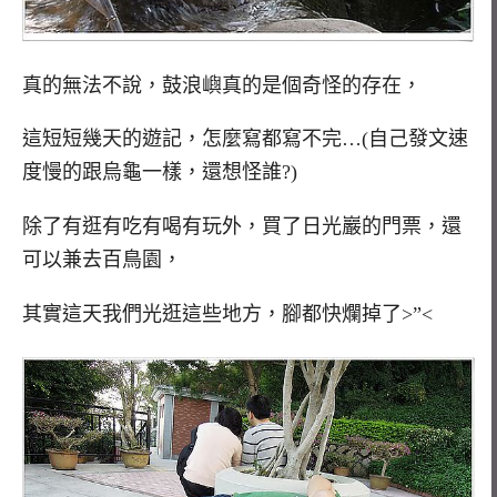
真的無法不說，鼓浪嶼真的是個奇怪的存在，
這短短幾天的遊記，怎麼寫都寫不完…(自己發文速
度慢的跟烏龜一樣，還想怪誰?)
除了有逛有吃有喝有玩外，買了日光巖的門票，還
可以兼去百鳥園，
其實這天我們光逛這些地方，腳都快爛掉了>”<