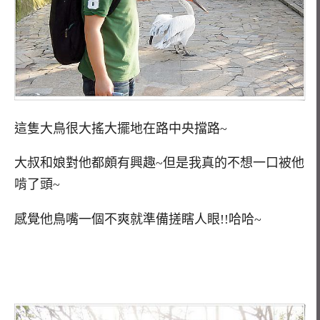
這隻大鳥很大搖大擺地在路中央擋路~
大叔和娘對他都頗有興趣~但是我真的不想一口被他
啃了頭~
感覺他鳥嘴一個不爽就準備搓瞎人眼!!哈哈~