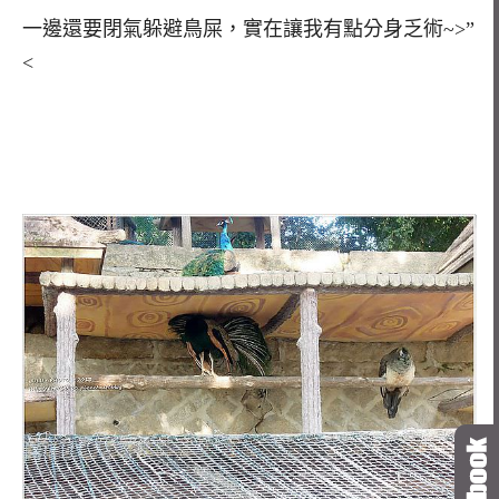
一邊還要閉氣躲避鳥屎，實在讓我有點分身乏術~>”
<