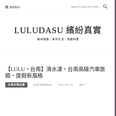
Skip
MENU
to
content
LULUDASU 繽紛真實
歐洲旅遊｜海外生活｜食譜料理
【LULU‧台南】清水漾‧台南高級汽車旅
館‧度假新風格
台南吃喝玩樂
LULU&DASU
2013-05-29
7