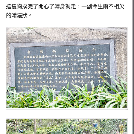
這隻狗撲完了開心了轉身就走，一副今生兩不相欠
的瀟灑狀。