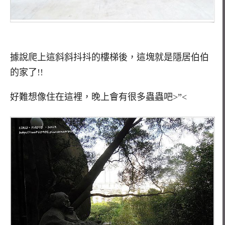
據說爬上這斜斜抖抖的樓梯後，這塊就是隱居伯伯
的家了!!
好難想像住在這裡，晚上會有很多蟲蟲吧>”<