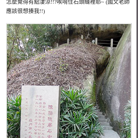
怎麼覺得有點淒涼!!?唉唷住石頭縫裡耶~ (國文老師
應該很想揍我!!)