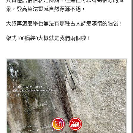
其實隱居伯伯就是陳黯，在這裡可以看到很好的風
景，登高望遠靈感自然源源不絕，
大叔再怎麼學也無法有那種古人詩意滿懷的腦袋!!
架式100腦袋0大概就是我們兩個啦!!