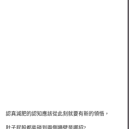
認真減肥的認知應該從此刻就要有新的領悟，
肚子屁股都能碰到兩側牆壁是哪招?