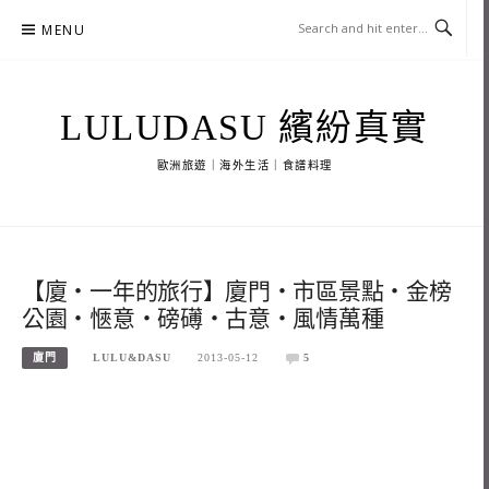
Skip
MENU
to
content
LULUDASU 繽紛真實
歐洲旅遊｜海外生活｜食譜料理
【廈‧一年的旅行】廈門‧市區景點‧金榜
公園‧愜意‧磅礡‧古意‧風情萬種
廈門
LULU&DASU
2013-05-12
5