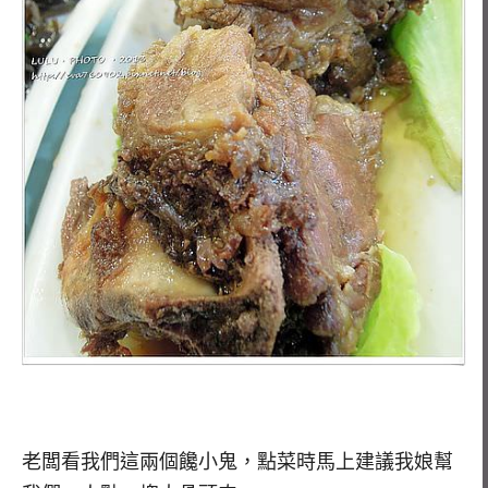
老闆看我們這兩個饞小鬼，點菜時馬上建議我娘幫