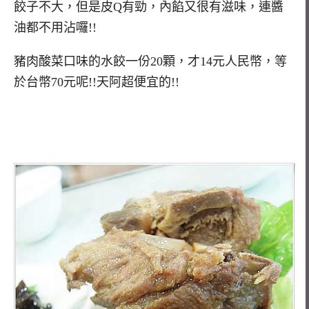
餃子不大，但是皮Q有勁，內餡又很有滋味，連醬
油都不用沾囉!!
豬肉酸菜口味的水餃一份20顆，才14元人民幣，等
於台幣70元呢!!天阿超便宜的!!