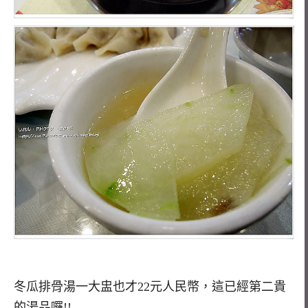
冬瓜排骨湯一大盅也才22元人民幣，這已經第二貴
的湯品囉!!