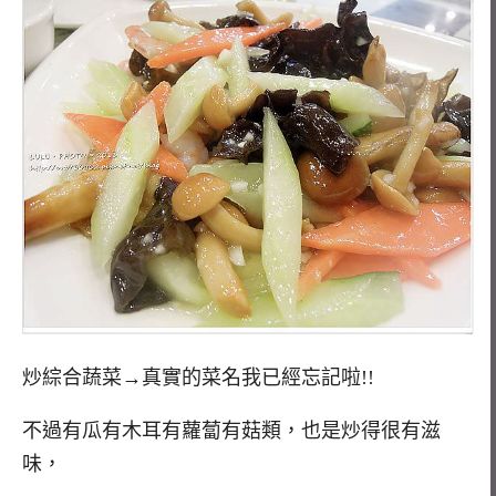
炒綜合蔬菜→真實的菜名我已經忘記啦!!
不過有瓜有木耳有蘿蔔有菇類，也是炒得很有滋
味，