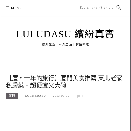
Skip
MENU
to
content
LULUDASU 繽紛真實
歐洲旅遊｜海外生活｜食譜料理
【廈‧一年的旅行】廈門美食推薦 東北老家
私房菜‧超便宜又大碗
廈門
LULU&DASU
2013-05-06
4