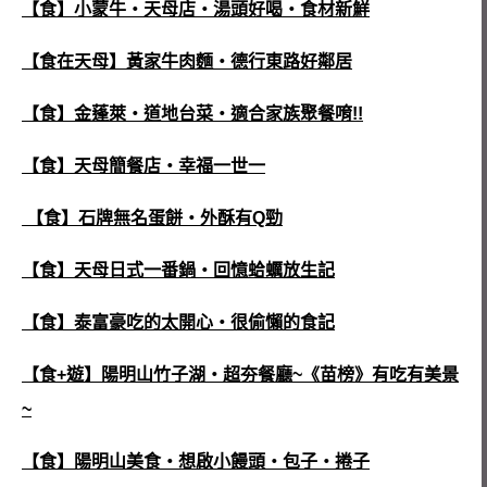
【食】小蒙牛‧天母店‧湯頭好喝‧食材新鮮
【食在天母】黃家牛肉麵‧德行東路好鄰居
【食】金蓬萊‧道地台菜‧適合家族聚餐唷!!
【食】天母簡餐店‧幸福一世一
【食】石牌無名蛋餅‧外酥有Q勁
【食】天母日式一番鍋‧回憶蛤蠣放生記
【食】泰富豪吃的太開心‧很偷懶的食記
【食+遊】陽明山竹子湖‧超夯餐廳~《苗榜》有吃有美景
~
【食】陽明山美食‧想啟小饅頭‧包子‧捲子