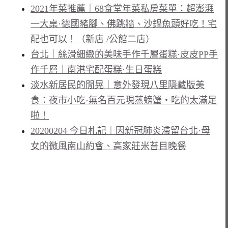
2021年菜推薦｜68食堂年菜私房菜單：超澎湃
一大桌·德國豬腳、佛跳牆、沙鍋魚頭好吃！宅
配也可以！（新店 /公館二店）
台北｜絲滑細緻的美味手作千層蛋糕·皮皮PP手
作千層｜南港宅配蛋糕·生日蛋糕
淡水新居民的閒晃｜意外發現八里隱藏版美
食：夜市小吃·無名百元現蒸螃蟹・吃的太滿足
啦！
20200204 今日札記｜因新冠肺炎滯留台北·母
女的微風南山約會、高家莊米苔目晚餐