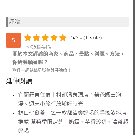
評論
5/5 - (1 vote)
5
1位網友投票評論
關於本文評論的商家、商品、景點、議題、方法，
你給幾顆星呢？
歡迎一起點擊星號參與評論唷！
延伸閱讀
宜蘭羅東住宿｜村却溫泉酒店：帶爸媽去泡
湯。週末小旅行放鬆好時光
林口七盞茶｜每一款都清爽好喝的手搖飲料店
推薦·草莓季限定芝士奶霜、芋香珍奶、清茶超
好喝