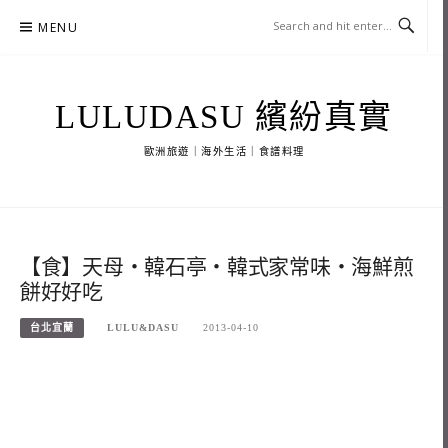
Skip
MENU
to
content
LULUDASU 繽紛真實
歐洲旅遊｜海外生活｜食譜料理
【食】天母‧韓石亭‧韓式家常味‧海鮮煎
餅好好吃
台北宜蘭
LULU&DASU
2013-04-10