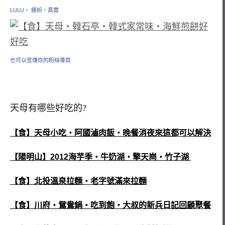
LULU‧ 繽紛‧真實
也可以宣傳你的粉絲專頁
天母有哪些好吃的?
【食】天母小吃‧阿國滷肉飯‧晚餐消夜來這都可以解決
【陽明山】2012海芋季‧牛奶湖‧擎天崗‧竹子湖
【食】北投溫泉拉麵‧老字號滿來拉麵
【食】川府‧鴛鴦鍋‧吃到飽‧大叔的新兵日記回顧聚餐