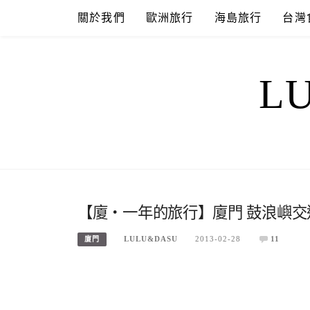
Skip
關於我們
歐洲旅行
海島旅行
台灣
to
content
L
【廈‧一年的旅行】廈門 鼓浪嶼交
LULU&DASU
2013-02-28
11
廈門