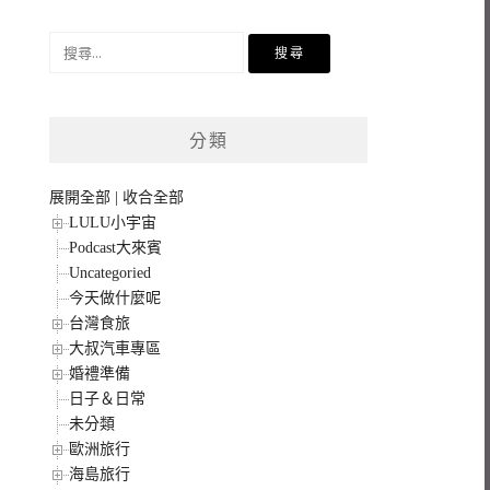
搜
尋
關
鍵
分類
字:
展開全部
|
收合全部
LULU小宇宙
Podcast大來賓
Uncategoried
今天做什麼呢
台灣食旅
大叔汽車專區
婚禮準備
日子＆日常
未分類
歐洲旅行
海島旅行