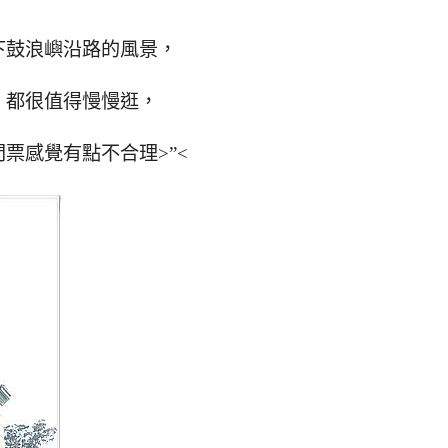
下鼓浪嶼沿路的風景，
，都很值得慢慢逛，
票感覺有點不合理>”<