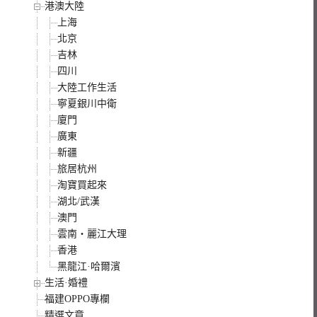
港澳大陸
上海
北京
吉林
四川
大陸工作生活
寧夏銀川中衛
廈門
廣東
新疆
旅居杭州
淘寶買起來
湖北/武漢
澳門
雲南‧麗江大理
香港
黑龍江·哈爾濱
生活·婚禮
福建OPPO專欄
精選文章