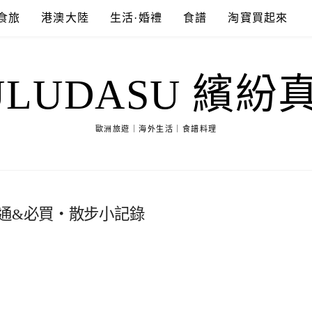
食旅
港澳大陸
生活·婚禮
食譜
淘寶買起來
ULUDASU 繽紛
歐洲旅遊｜海外生活｜食譜料理
通&必買‧散步小記錄