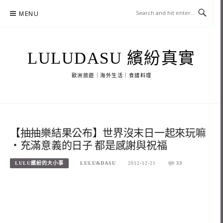
Skip
MENU
to
content
LULUDASU 繽紛真實
歐洲旅遊｜海外生活｜食譜料理
【抽抽樂結果公布】世界沒末日一起來玩嘛
‧充滿意義的日子 都是感謝與祝福
LULU繽紛的大小事
LULU&DASU
2012-12-21
33