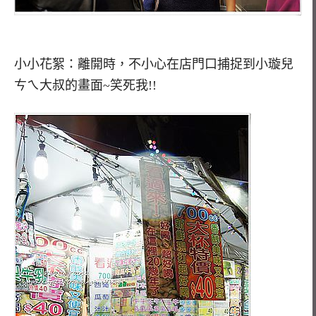
小小花絮：離開時，不小心在店門口捕捉到小璇兒
ㄘㄟ大叔的畫面~笑死我!!