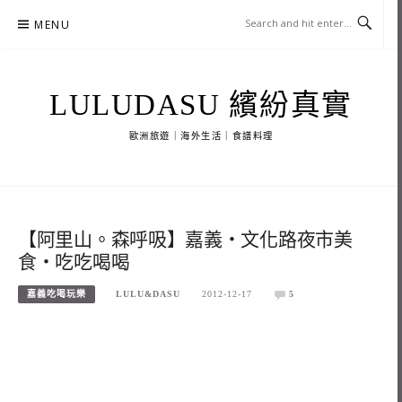
Skip
MENU
to
content
LULUDASU 繽紛真實
歐洲旅遊｜海外生活｜食譜料理
【阿里山。森呼吸】嘉義‧文化路夜市美
食‧吃吃喝喝
嘉義吃喝玩樂
LULU&DASU
2012-12-17
5