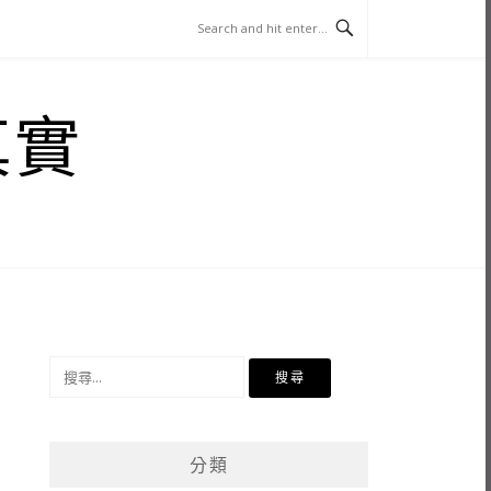
真實
搜
尋
關
鍵
分類
字: