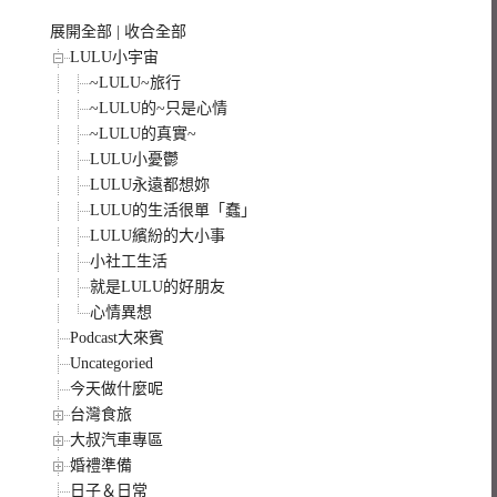
展開全部
|
收合全部
LULU小宇宙
~LULU~旅行
~LULU的~只是心情
~LULU的真實~
LULU小憂鬱
LULU永遠都想妳
LULU的生活很單「蠢」
LULU繽紛的大小事
小社工生活
就是LULU的好朋友
心情異想
Podcast大來賓
Uncategoried
今天做什麼呢
台灣食旅
大叔汽車專區
婚禮準備
日子＆日常