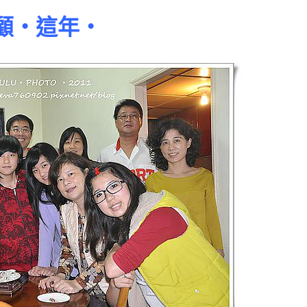
顧‧這年‧