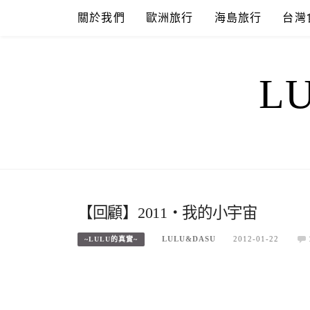
Skip
關於我們
歐洲旅行
海島旅行
台灣
to
content
L
【回顧】2011‧我的小宇宙
LULU&DASU
2012-01-22
~LULU的真實~