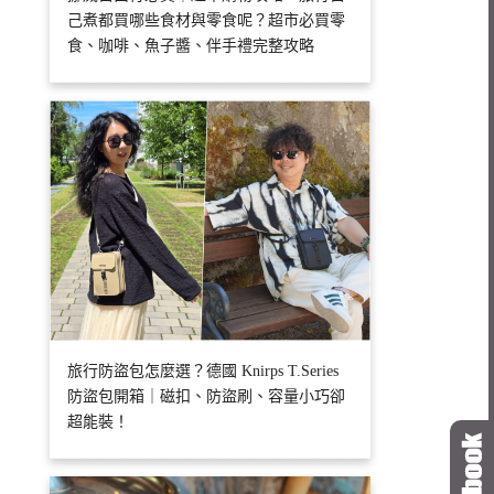
己煮都買哪些食材與零食呢？超市必買零
食、咖啡、魚子醬、伴手禮完整攻略
旅行防盜包怎麼選？德國 Knirps T.Series
防盜包開箱｜磁扣、防盜刷、容量小巧卻
超能裝！