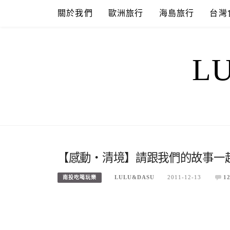
Skip
關於我們
歐洲旅行
海島旅行
台灣
to
content
L
【感動‧清境】請跟我們的故事一起
LULU&DASU
2011-12-13
1
南投吃喝玩樂