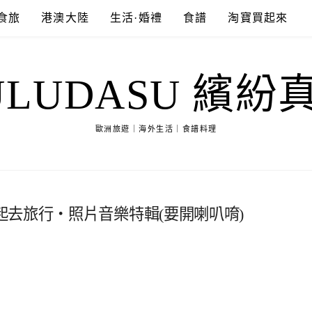
食旅
港澳大陸
生活·婚禮
食譜
淘寶買起來
ULUDASU 繽紛
歐洲旅遊｜海外生活｜食譜料理
去旅行‧照片音樂特輯(要開喇叭唷)
2