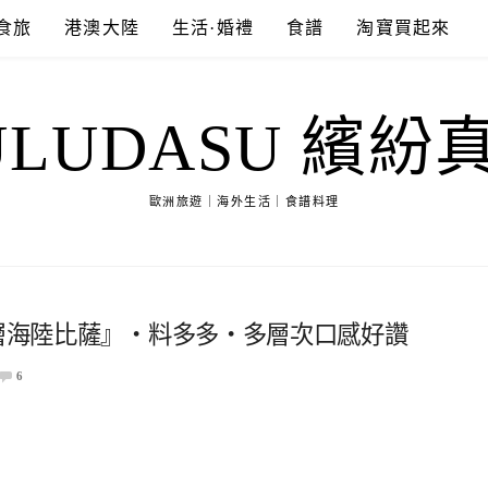
食旅
港澳大陸
生活·婚禮
食譜
淘寶買起來
ULUDASU 繽紛
歐洲旅遊｜海外生活｜食譜料理
雙層海陸比薩』‧料多多‧多層次口感好讚
6