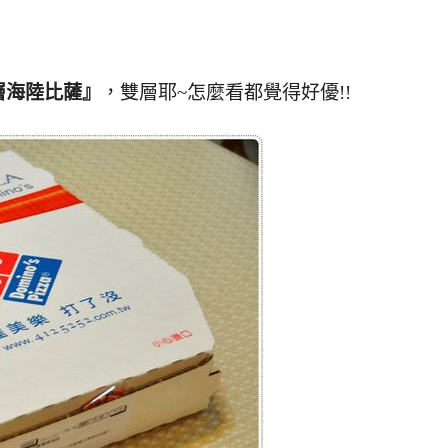
層海陸比薩』
，雙層耶~怎麼看都覺得好優!!