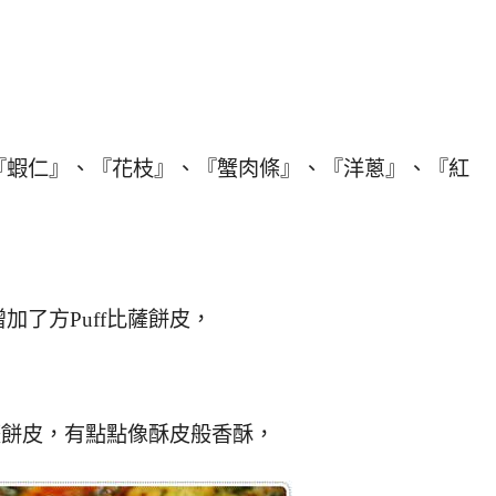
『蝦仁』、『花枝』、『蟹肉條』、『洋蔥』、『紅
了方Puff比薩餅皮，
比薩餅皮，有點點像酥皮般香酥，