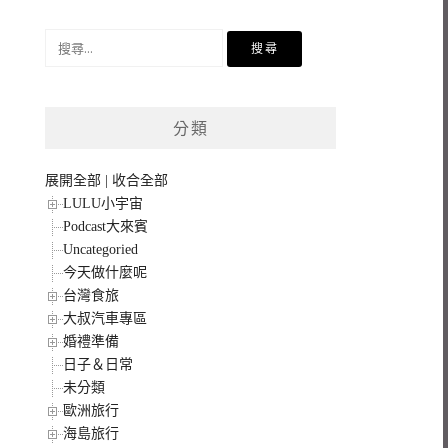
搜
尋
關
鍵
分類
字:
展開全部
|
收合全部
LULU小宇宙
Podcast大來賓
Uncategoried
今天做什麼呢
台灣食旅
大叔汽車專區
婚禮準備
日子＆日常
未分類
歐洲旅行
海島旅行