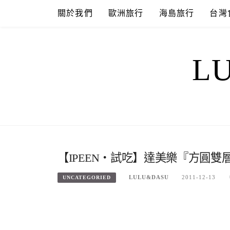
Skip
關於我們
歐洲旅行
海島旅行
台灣
to
content
L
【IPEEN‧試吃】達美樂『方圓
LULU&DASU
2011-12-13
UNCATEGORIED