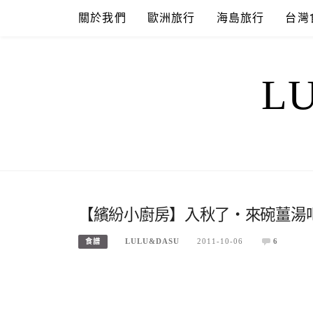
Skip
關於我們
歐洲旅行
海島旅行
台灣
to
content
L
【繽紛小廚房】入秋了‧來碗薑湯吧
LULU&DASU
2011-10-06
6
食譜