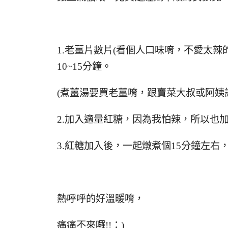
1.老薑片數片(看個人口味唷，不愛太辣
10~15分鐘。
(煮薑湯要買老薑唷，跟賣菜大叔或阿姨
2.加入適量紅糖，因為我怕辣，所以也
3.紅糖加入後，一起燉煮個15分鐘左右，
熱呼呼的好溫暖唷，
痛痛不來囉!!：)