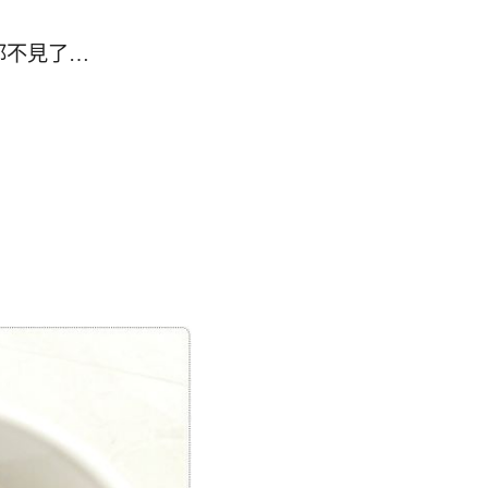
都不見了…
，