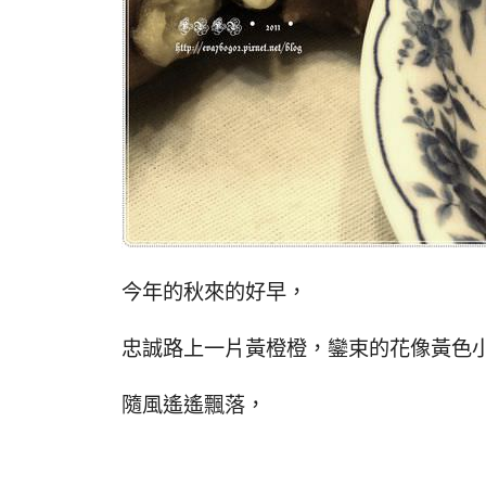
今年的秋來的好早，
忠誠路上一片黃橙橙，鑾束的花像黃色
隨風遙遙飄落，