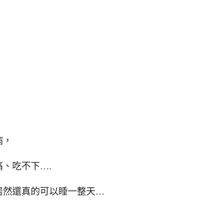
病，
、吃不下….
居然還真的可以睡一整天…