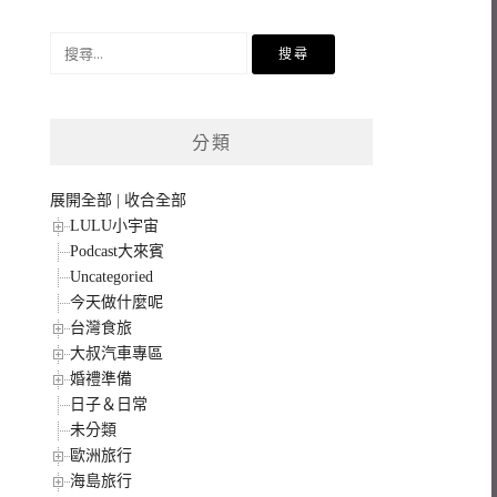
搜
尋
關
鍵
分類
字:
展開全部
|
收合全部
LULU小宇宙
Podcast大來賓
Uncategoried
今天做什麼呢
台灣食旅
大叔汽車專區
婚禮準備
日子＆日常
未分類
歐洲旅行
海島旅行