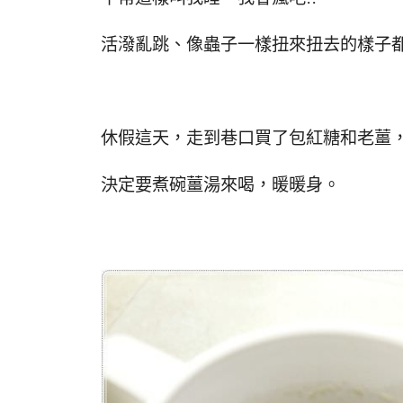
活潑亂跳、像蟲子一樣扭來扭去的樣子
休假這天，走到巷口買了包紅糖和老薑
決定要煮碗薑湯來喝，暖暖身。