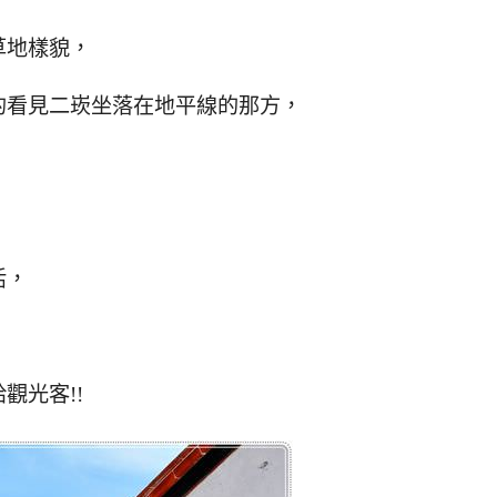
草地樣貌，
的看見二崁坐落在地平線的那方，
活，
觀光客!!