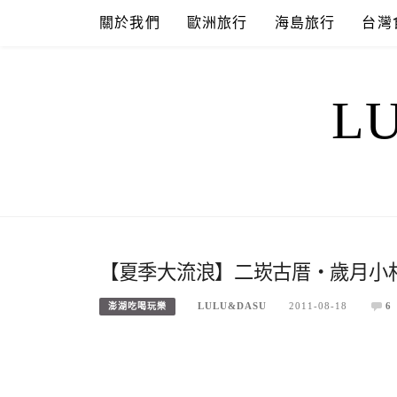
Skip
關於我們
歐洲旅行
海島旅行
台灣
to
content
L
【夏季大流浪】二崁古厝‧歲月小
LULU&DASU
2011-08-18
6
澎湖吃喝玩樂