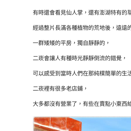
有時還會看見仙人掌，還有澎湖特有的
經過整片長滿各種植物的荒地後，遠遠
一群矮矮的平房，獨自靜靜的，
二崁會讓人有種時光靜靜倒流的錯覺，
可以感受到當時人們在那純樸簡單的生
二崁裡有很多老店鋪，
大多都沒有營業了，有些在賣點小東西給