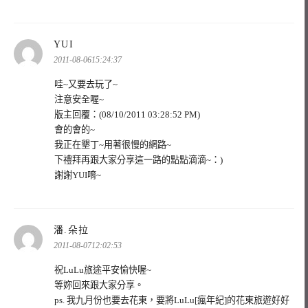
表
YUI
示:
2011-08-0615:24:37
哇~又要去玩了~
注意安全喔~
版主回覆：(08/10/2011 03:28:52 PM)
會的會的~
我正在墾丁~用著很慢的網路~
下禮拜再跟大家分享這一路的點點滴滴~：)
謝謝YUI唷~
表
潘.朵拉
示:
2011-08-0712:02:53
祝LuLu旅途平安愉快喔~
等妳回來跟大家分享。
ps. 我九月份也要去花東，要將LuLu[瘋年紀]的花東旅遊好好