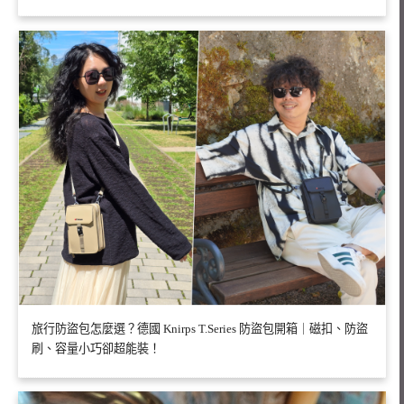
旅行防盜包怎麼選？德國 Knirps T.Series 防盜包開箱｜磁扣、防盜
刷、容量小巧卻超能裝！