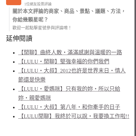
1位網友投票評論
關於本文評論的商家、商品、景點、議題、方法，
你給幾顆星呢？
歡迎一起點擊星號參與評論唷！
延伸閱讀
【閒聊】曲終人散‧滿滿感謝與溫暖的一路
【LULU‧閒聊】堅強幸福的你們我們
【LULU‧大叔】2012也許是世界末日‧情人
節還是快樂
【LULU‧愛媽咪】只有我的妳‧所以只給
妳‧親愛媽咪
【LULU‧大叔】第八年‧和你牽手的日子
【LULU閒聊】我終於可以說‧我要換工作啦!!