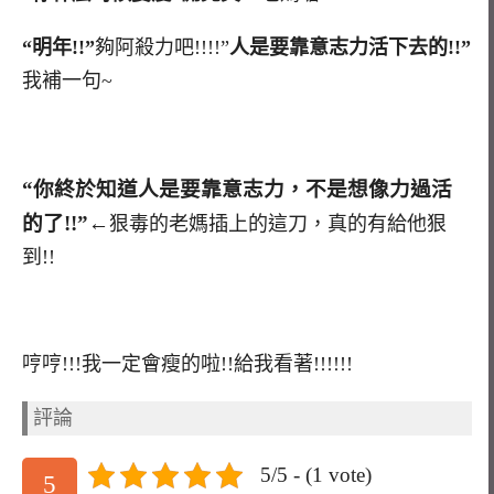
“明年!!”
夠阿殺力吧!!!!”
人是要靠意志力活下去的!!”
我補一句~
“你終於知道人是要靠意志力，不是想像力過活
的了!!”←
狠毒的老媽插上的這刀，真的有給他狠
到!!
哼哼!!!我一定會瘦的啦!!給我看著!!!!!!
評論
5/5 - (1 vote)
5