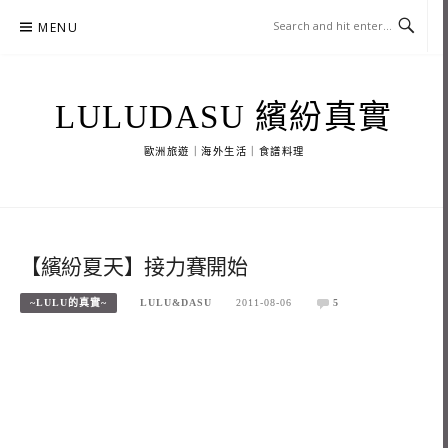
Skip
MENU
to
content
LULUDASU 繽紛真實
歐洲旅遊｜海外生活｜食譜料理
【繽紛夏天】接力賽開始
~LULU的真實~
LULU&DASU
2011-08-06
5