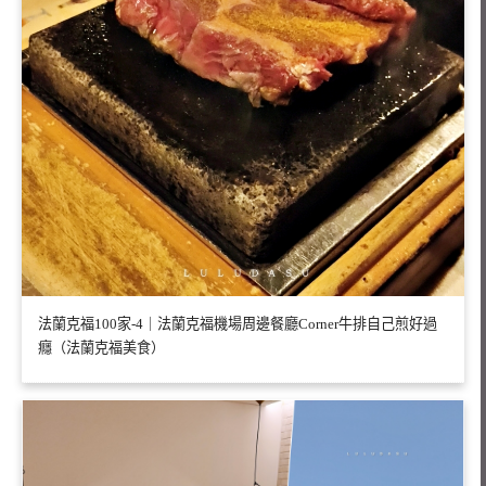
法蘭克福100家-4｜法蘭克福機場周邊餐廳Corner牛排自己煎好過
癮（法蘭克福美食）