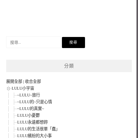
搜
尋
關
鍵
分類
字:
展開全部
|
收合全部
LULU小宇宙
~LULU~旅行
~LULU的~只是心情
~LULU的真實~
LULU小憂鬱
LULU永遠都想妳
LULU的生活很單「蠢」
LULU繽紛的大小事