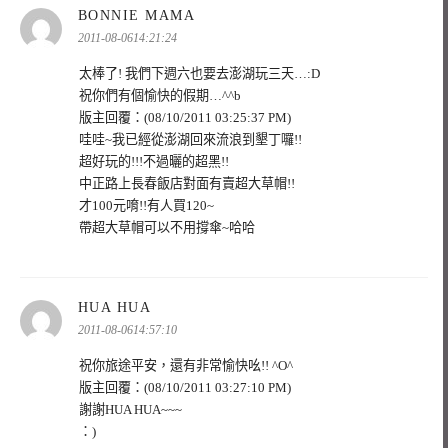
表
BONNIE MAMA
示:
2011-08-0614:21:24
太棒了! 我們下週六也要去澎湖玩三天…:D
祝你們有個愉快的假期…^^b
版主回覆：(08/10/2011 03:25:37 PM)
哇哇~我已經從澎湖回來流浪到墾丁囉!!
超好玩的!!!不過曬的超黑!!
中正路上長春飯店對面有賣超大草帽!!
才100元唷!!有人買120~
帶超大草帽可以不用撐傘~哈哈
表
HUA HUA
示:
2011-08-0614:57:10
祝你旅途平安，還有非常愉快吆!! ^O^
版主回覆：(08/10/2011 03:27:10 PM)
謝謝HUA HUA~~~
：)