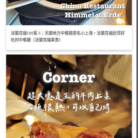
法蘭克福100家-5｜天圓地方中餐館原名小上海，法蘭克福近郊好
吃的中餐廳（法蘭克福美食）