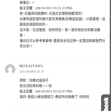
做筆記~ ^^
版主回覆：(08/10/2011 03:31:25 PM)
挖~花蓮真的超讚的~天氣好怎嚜照相都漂亮!!
台東有家民宿叫做什麼灰黑橘黃(好像是這個)、沙莫風情，這
兩家民宿超特別的，
沒冷氣，也沒電視…很有特色，我一直好想去住但都沒機
會，
潘朵拉可以參考看看唷~要是有去住記得一定要回來跟我們分
享分享!!!
表
MOZAIYANG
示:
2011-08-0805:06:59
黑默：你媽也是高手
他言詞好犀利唷>///<哈
版主回覆：(08/10/2011 03:32:07 PM)
真的~我從小被這樣插刀~應該所向無敵了~哇哈哈