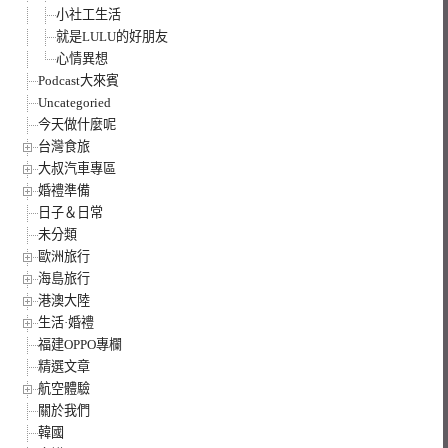
小社工生活
就是LULU的好朋友
心情異想
Podcast大來賓
Uncategoried
今天做什麼呢
台灣食旅
大叔汽車專區
婚禮準備
日子＆日常
未分類
歐洲旅行
海島旅行
港澳大陸
生活·婚禮
福建OPPO專欄
精選文章
航空體驗
關於我們
韓國