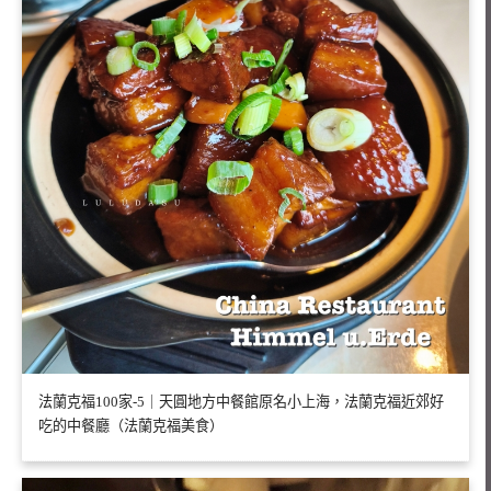
法蘭克福100家-5｜天圓地方中餐館原名小上海，法蘭克福近郊好
吃的中餐廳（法蘭克福美食）