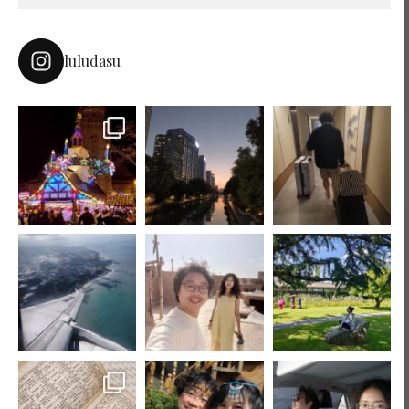
luludasu