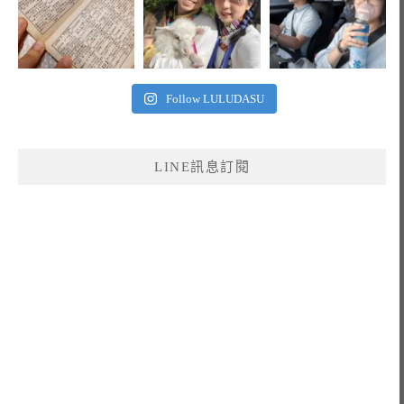
Follow LULUDASU
LINE訊息訂閱