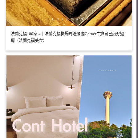
法蘭克福100家-4｜法蘭克福機場周邊餐廳Corner牛排自己煎好過
癮（法蘭克福美食）