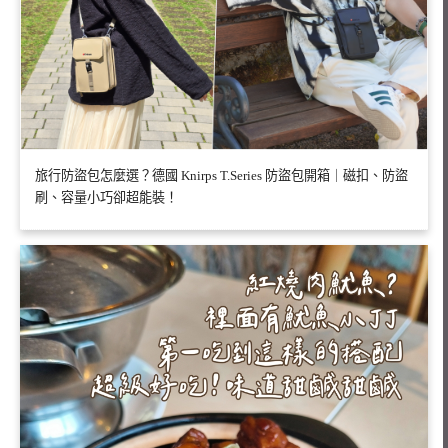
旅行防盜包怎麼選？德國 Knirps T.Series 防盜包開箱｜磁扣、防盜
刷、容量小巧卻超能裝！