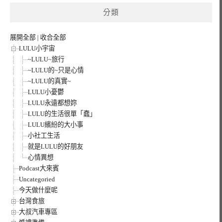
鍵
分類
字:
展開全部
|
收合全部
LULU小宇宙
~LULU~旅行
~LULU的~只是心情
~LULU的真實~
LULU小憂鬱
LULU永遠都想妳
LULU的生活很單「蠢」
LULU繽紛的大小事
小社工生活
就是LULU的好朋友
心情異想
Podcast大來賓
Uncategoried
今天做什麼呢
台灣食旅
大叔汽車專區