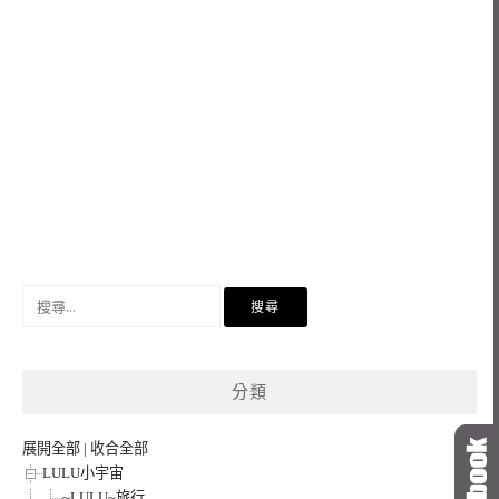
搜
尋
關
鍵
分類
字:
展開全部
|
收合全部
LULU小宇宙
~LULU~旅行