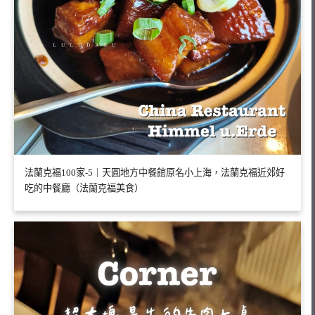
法蘭克福100家-5｜天圓地方中餐館原名小上海，法蘭克福近郊好
吃的中餐廳（法蘭克福美食）