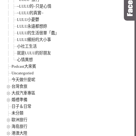
~LULU的~只是心情
~LULU的真實~
LULU小憂鬱
LULU永遠都想妳
LULU的生活很單「蠢」
LULU繽紛的大小事
小社工生活
就是LULU的好朋友
心情異想
Podcast大來賓
Uncategoried
今天做什麼呢
台灣食旅
大叔汽車專區
婚禮準備
日子＆日常
未分類
歐洲旅行
海島旅行
港澳大陸