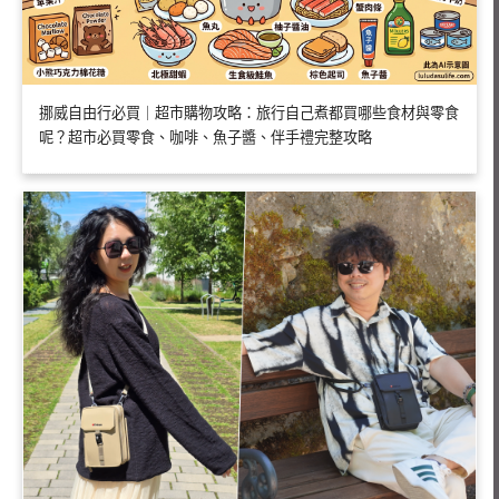
挪威自由行必買｜超市購物攻略：旅行自己煮都買哪些食材與零食
呢？超市必買零食、咖啡、魚子醬、伴手禮完整攻略