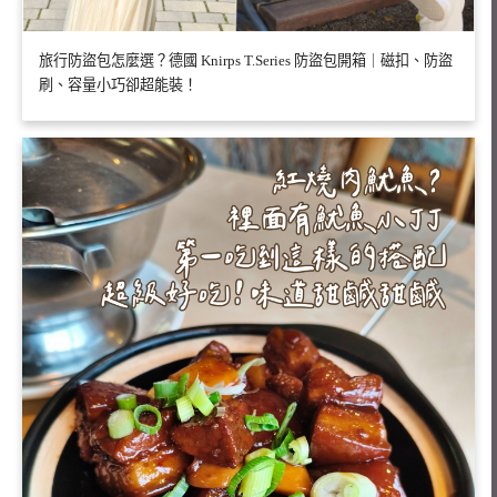
旅行防盜包怎麼選？德國 Knirps T.Series 防盜包開箱｜磁扣、防盜
刷、容量小巧卻超能裝！