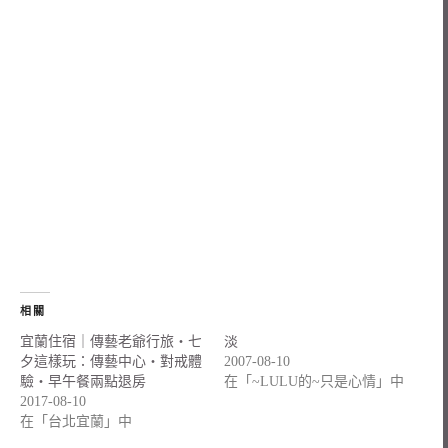
相關
宜蘭住宿｜傳藝老爺行旅・七
淡
夕這樣玩：傳藝中心・對戒體
2007-08-10
驗・早午餐兩點退房
在「~LULU的~只是心情」中
2017-08-10
在「台北宜蘭」中