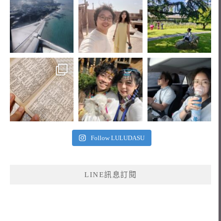
Follow LULUDASU
LINE訊息訂閱