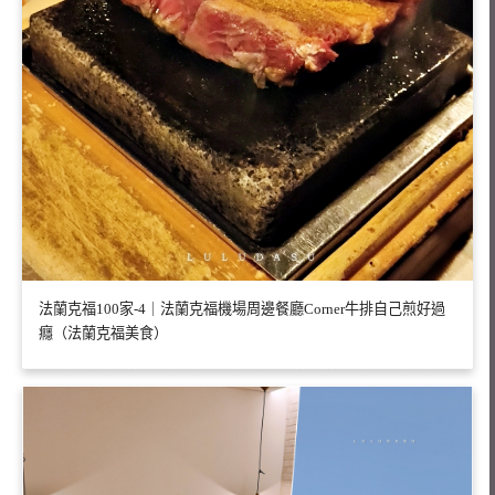
法蘭克福100家-4｜法蘭克福機場周邊餐廳Corner牛排自己煎好過
癮（法蘭克福美食）