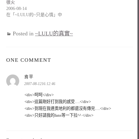
很火
2006-08-14
在「~LULU的~只是心情」中
Posted in
~LULU的真實~
ONE COMMENT
表
肯平
示:
2007-08-1216:12:46
<div>呵呵</div>
<div>這篇剛好打到我的感受….</div>
<div>到現在我連奧地利的都還沒有傳完….</div>
<div>只好請我的fans等一下拉^^ </div>