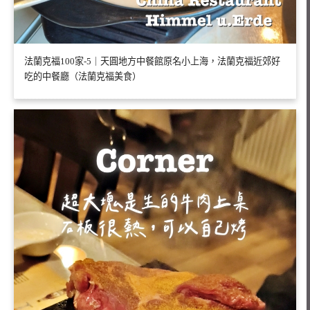
法蘭克福100家-5｜天圓地方中餐館原名小上海，法蘭克福近郊好
吃的中餐廳（法蘭克福美食）