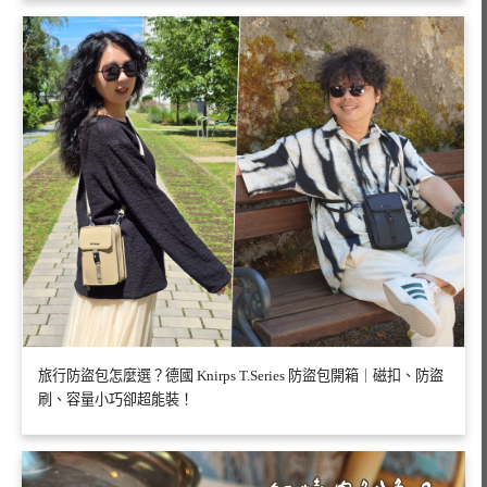
旅行防盜包怎麼選？德國 Knirps T.Series 防盜包開箱｜磁扣、防盜
刷、容量小巧卻超能裝！