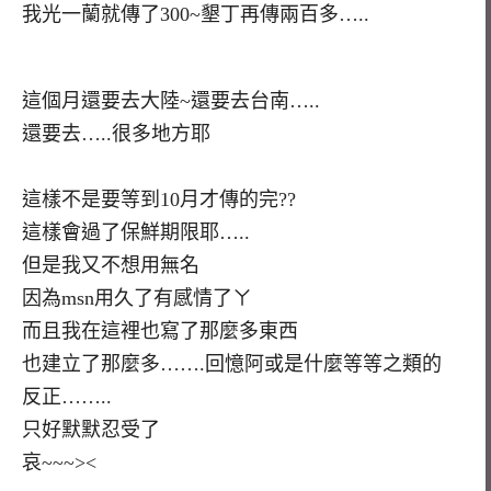
我光一蘭就傳了300~墾丁再傳兩百多…..
這個月還要去大陸~還要去台南…..
還要去…..很多地方耶
這樣不是要等到10月才傳的完??
這樣會過了保鮮期限耶…..
但是我又不想用無名
因為msn用久了有感情了ㄚ
而且我在這裡也寫了那麼多東西
也建立了那麼多…….回憶阿或是什麼等等之類的
反正……..
只好默默忍受了
哀~~~><