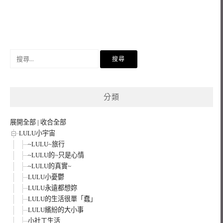
搜
尋
關
鍵
分類
字:
展開全部
|
收合全部
LULU小宇宙
~LULU~旅行
~LULU的~只是心情
~LULU的真實~
LULU小憂鬱
LULU永遠都想妳
LULU的生活很單「蠢」
LULU繽紛的大小事
小社工生活