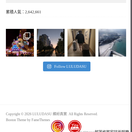
累積人氣：2,642,661
Follow LULUDASU
Copyright © 2026 LULUDASU 繽紛真實. All Rights Reserved.
Boston Theme by
FameThemes