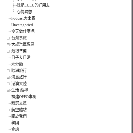
就是LULU的好朋友
心情異想
Podcast大來賓
Uncategoried
今天做什麼呢
台灣食旅
大叔汽車專區
婚禮準備
日子＆日常
未分類
歐洲旅行
海島旅行
港澳大陸
生活·婚禮
福建OPPO專欄
精選文章
航空體驗
關於我們
韓國
食譜