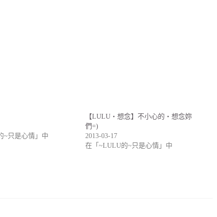
【LULU‧想念】不小心的‧想念妳
們=)
U的~只是心情」中
2013-03-17
在「~LULU的~只是心情」中