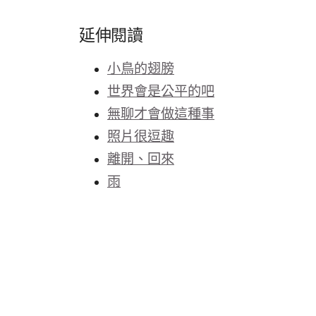
延伸閱讀
小鳥的翅膀
世界會是公平的吧
無聊才會做這種事
照片很逗趣
離開、回來
雨