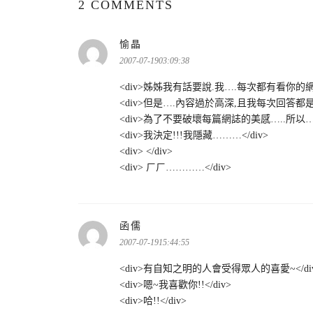
2 COMMENTS
愉晶
表
示:
2007-07-1903:09:38
<div>姊姊我有話要說.我….每次都有看你的網誌
<div>但是….內容過於高深,且我每次回答都是屬
<div>為了不要破壞每篇網誌的美感…..所以……
<div>我決定!!!我隱藏………</div>
<div> </div>
<div> ㄏㄏ…………</div>
函儒
表
示:
2007-07-1915:44:55
<div>有自知之明的人會受得眾人的喜愛~</di
<div>嗯~我喜歡你!!</div>
<div>哈!!</div>