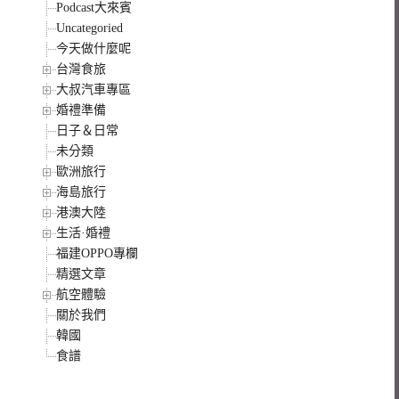
Podcast大來賓
Uncategoried
今天做什麼呢
台灣食旅
大叔汽車專區
婚禮準備
日子＆日常
未分類
歐洲旅行
海島旅行
港澳大陸
生活·婚禮
福建OPPO專欄
精選文章
航空體驗
關於我們
韓國
食譜