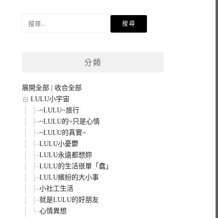
搜
尋
關
鍵
分類
字:
展開全部
|
收合全部
LULU小宇宙
~LULU~旅行
~LULU的~只是心情
~LULU的真實~
LULU小憂鬱
LULU永遠都想妳
LULU的生活很單「蠢」
LULU繽紛的大小事
小社工生活
就是LULU的好朋友
心情異想