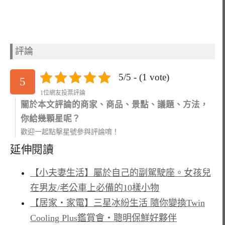
評論
5/5 - (1 vote)
5
1位網友投票評論
關於本文評論的商家、商品、景點、議題、方法，
你給幾顆星呢？
歡迎一起點擊星號參與評論唷！
延伸閱讀
【小夫妻生活】屬於自己的副駕駛座。女孩兒
在男友/老公車上必備的10樣小物
【居家‧家電】三星冰紛生活 隨你變換Twin
Cooling Plus鑑賞會‧聰明保鮮好夥伴