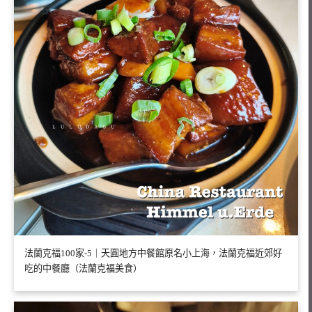
法蘭克福100家-5｜天圓地方中餐館原名小上海，法蘭克福近郊好
吃的中餐廳（法蘭克福美食）