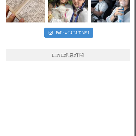
Follow LULUDASU
LINE訊息訂閱