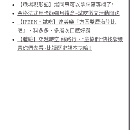
【職場現形記】爆同事可以拿來寫專欄了!!
金格法式馬卡龍彌月禮盒~試吃徵文活動開跑
【IPEEN‧試吃】達美樂『方圓雙層海陸比
薩』‧料多多‧多層次口感好讚
【體驗】穿越時空-絲路行‧”童協們”快找爹娘
帶你們去看~比讀歷史課本快唷!!