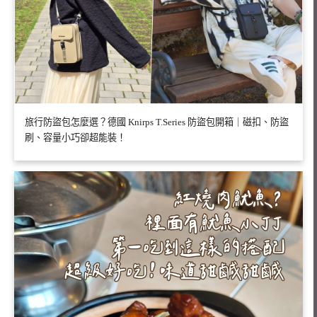
旅行防盜包怎麼選？德國 Knirps T.Series 防盜包開箱｜磁扣、防盜
刷、容量小巧卻超能裝！