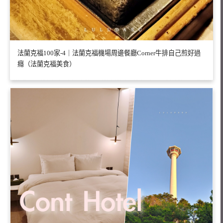
法蘭克福100家-4｜法蘭克福機場周邊餐廳Corner牛排自己煎好過
癮（法蘭克福美食）