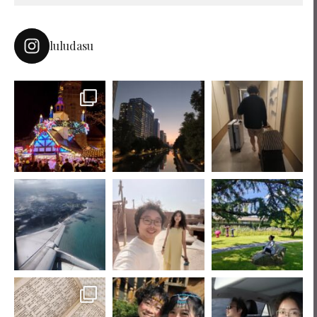
luludasu