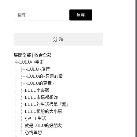
搜
尋
關
鍵
分類
字:
展開全部
|
收合全部
LULU小宇宙
~LULU~旅行
~LULU的~只是心情
~LULU的真實~
LULU小憂鬱
LULU永遠都想妳
LULU的生活很單「蠢」
LULU繽紛的大小事
小社工生活
就是LULU的好朋友
心情異想