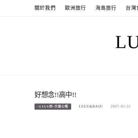
Skip
關於我們
歐洲旅行
海島旅行
台灣
to
content
L
好想念!!高中!!
LULU&DASU
2007-02-22
~LULU的~只是心情