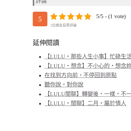
評論
5/5 - (1 vote)
5
1位網友投票評論
延伸閱讀
【LULU‧那些人生小事】忙碌生
【LULU‧想念】不小心的‧想念妳
在找到方向前，不停回到原點
聽你說‧對你說
【LULU閒聊】轉變後‧一樣‧不
【LULU‧閒聊】二月‧屬於情人