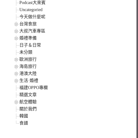
Podcast大來賓
Uncategoried
今天做什麼呢
台灣食旅
大叔汽車專區
婚禮準備
日子＆日常
未分類
歐洲旅行
海島旅行
港澳大陸
生活·婚禮
福建OPPO專欄
精選文章
航空體驗
關於我們
韓國
食譜