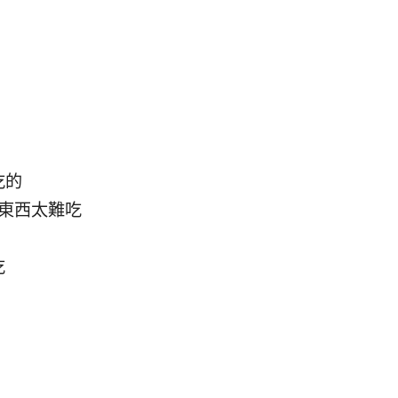
吃的
東西太難吃
吃