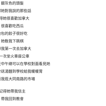
銀灰色的頭髮
得她對我說的那些話
得她很喜歡加拿大
很喜歡吃西瓜
她包的餃子很好吃
她敎我下跳棋
帶我第一次去加拿大
一次坐火車座公車
天中午總可以在學校對面看見她
會送湯麵到學校給我暖暖胃
著我逛大同南路的市場
記得她帶我信主
帶我回到教會