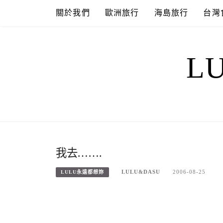
Skip
關於我們
歐洲旅行
海島旅行
台灣
to
content
L
我去…….
LULU&DASU
2006-08-25
LULU永遠都想妳