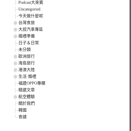
Podcast大來賓
Uncategoried
今天做什麼呢
台灣食旅
大叔汽車專區
婚禮準備
日子＆日常
未分類
歐洲旅行
海島旅行
港澳大陸
生活·婚禮
福建OPPO專欄
精選文章
航空體驗
關於我們
韓國
食譜