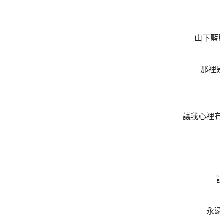
山下藍
那裡
讓我心裡
永