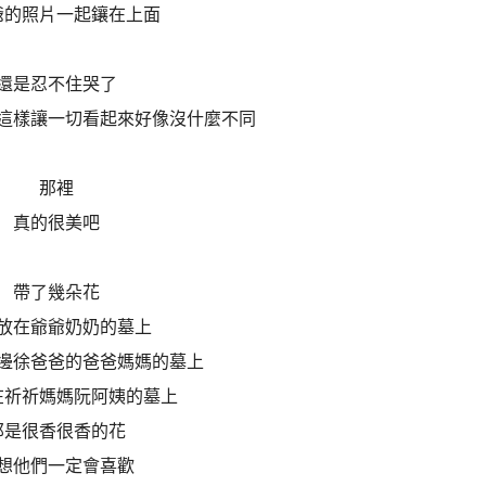
爺的照片一起鑲在上面
還是忍不住哭了
這樣讓一切看起來好像沒什麼不同
那裡
真的很美吧
帶了幾朵花
放在爺爺奶奶的墓上
邊徐爸爸的爸爸媽媽的墓上
在祈祈媽媽阮阿姨的墓上
那是很香很香的花
想他們一定會喜歡