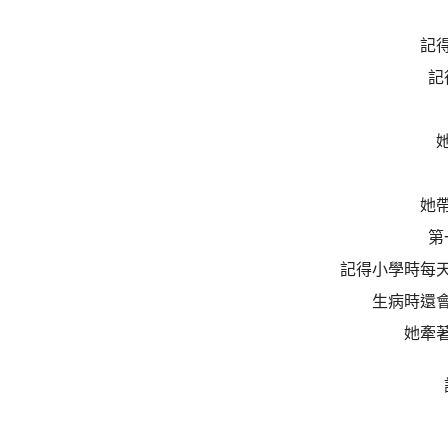
記
記
她
第
記得小學時每
生病時還
她牽