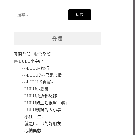
搜
尋
關
鍵
分類
字:
展開全部
|
收合全部
LULU小宇宙
~LULU~旅行
~LULU的~只是心情
~LULU的真實~
LULU小憂鬱
LULU永遠都想妳
LULU的生活很單「蠢」
LULU繽紛的大小事
小社工生活
就是LULU的好朋友
心情異想