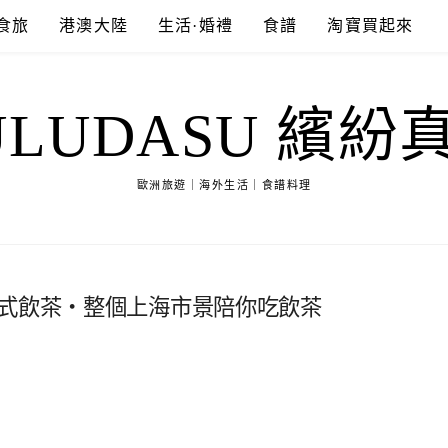
食旅
港澳大陸
生活·婚禮
食譜
淘寶買起來
ULUDASU 繽紛
歐洲旅遊｜海外生活｜食譜料理
港式飲茶・整個上海市景陪你吃飲茶