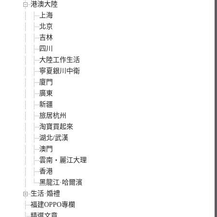
港澳大陸
上海
北京
吉林
四川
大陸工作生活
寧夏銀川中衛
廈門
廣東
新疆
旅居杭州
淘寶買起來
湖北/武漢
澳門
雲南‧麗江大理
香港
黑龍江·哈爾濱
生活·婚禮
福建OPPO專欄
精選文章