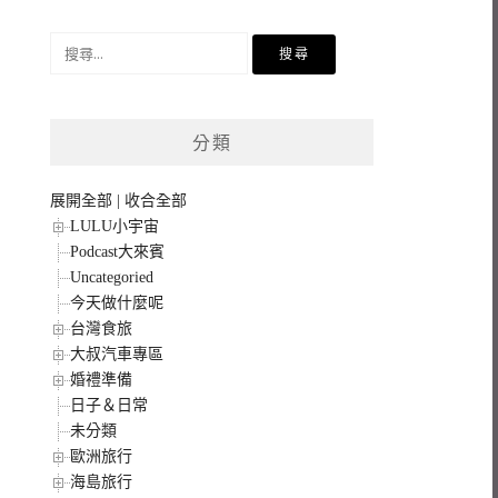
搜
尋
關
鍵
分類
字:
展開全部
|
收合全部
LULU小宇宙
Podcast大來賓
Uncategoried
今天做什麼呢
台灣食旅
大叔汽車專區
婚禮準備
日子＆日常
未分類
歐洲旅行
海島旅行