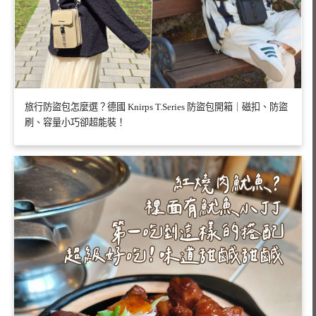
旅行防盜包怎麼選？德國 Knirps T.Series 防盜包開箱｜磁扣、防盜
刷、容量小巧卻超能裝！