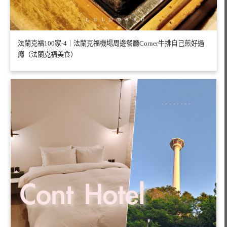
法蘭克福100家-4｜法蘭克福機場周邊餐廳Corner牛排自己煎好過
癮（法蘭克福美食）