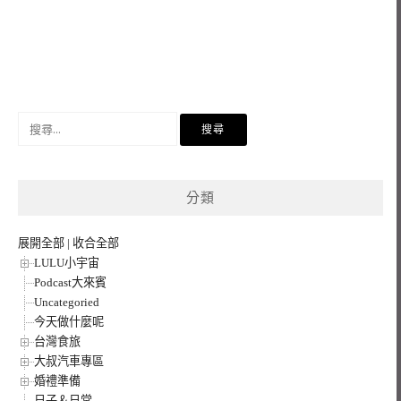
搜
尋
關
鍵
分類
字:
展開全部
|
收合全部
LULU小宇宙
Podcast大來賓
Uncategoried
今天做什麼呢
台灣食旅
大叔汽車專區
婚禮準備
日子＆日常