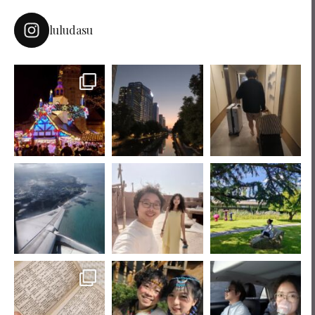
luludasu