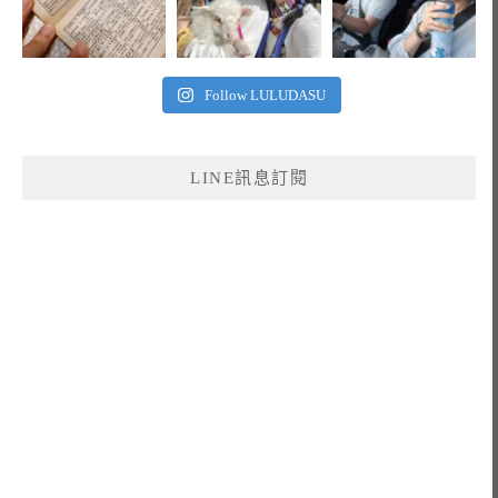
Follow LULUDASU
LINE訊息訂閱