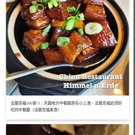
法蘭克福100家-5｜天圓地方中餐館原名小上海，法蘭克福近郊好
吃的中餐廳（法蘭克福美食）