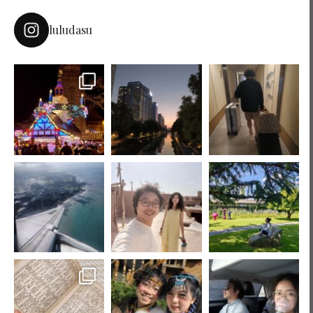
luludasu