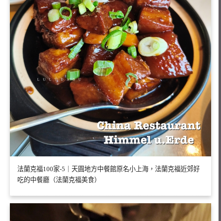
法蘭克福100家-5｜天圓地方中餐館原名小上海，法蘭克福近郊好
吃的中餐廳（法蘭克福美食）