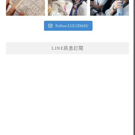
Follow LULUDASU
LINE訊息訂閱