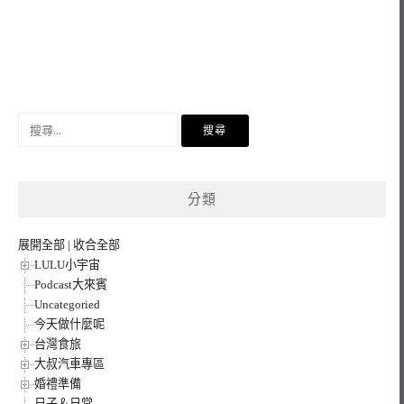
搜
尋
關
鍵
分類
字:
展開全部
|
收合全部
LULU小宇宙
Podcast大來賓
Uncategoried
今天做什麼呢
台灣食旅
大叔汽車專區
婚禮準備
日子＆日常