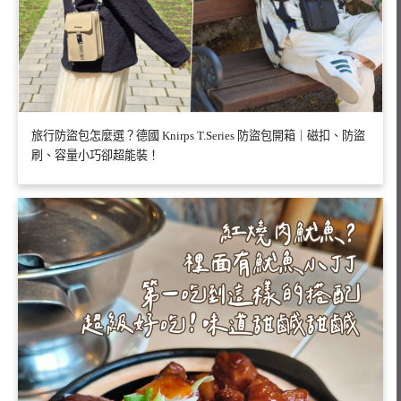
旅行防盜包怎麼選？德國 Knirps T.Series 防盜包開箱｜磁扣、防盜
刷、容量小巧卻超能裝！