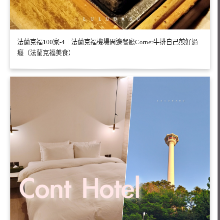
法蘭克福100家-4｜法蘭克福機場周邊餐廳Corner牛排自己煎好過
癮（法蘭克福美食）