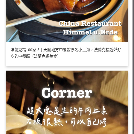
法蘭克福100家-5｜天圓地方中餐館原名小上海，法蘭克福近郊好
吃的中餐廳（法蘭克福美食）