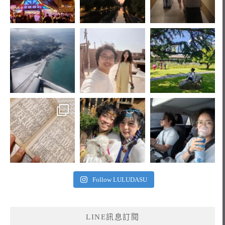
Follow LULUDASU
LINE訊息訂閱