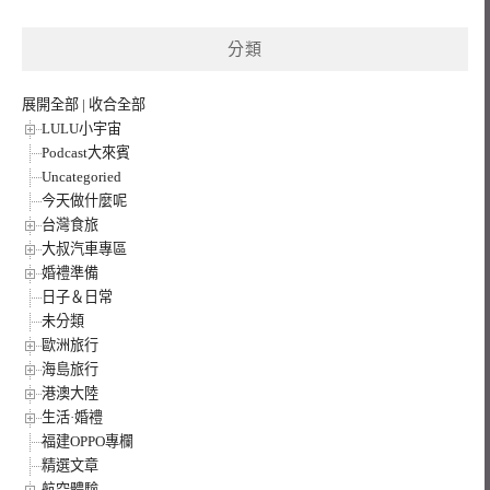
關
鍵
分類
字:
展開全部
|
收合全部
LULU小宇宙
Podcast大來賓
Uncategoried
今天做什麼呢
台灣食旅
大叔汽車專區
婚禮準備
日子＆日常
未分類
歐洲旅行
海島旅行
港澳大陸
生活·婚禮
福建OPPO專欄
精選文章
航空體驗