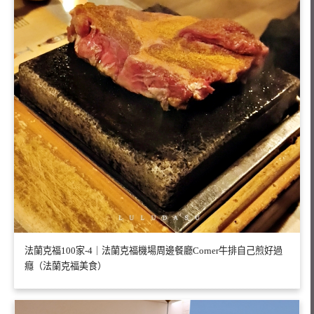
法蘭克福100家-4｜法蘭克福機場周邊餐廳Corner牛排自己煎好過
癮（法蘭克福美食）