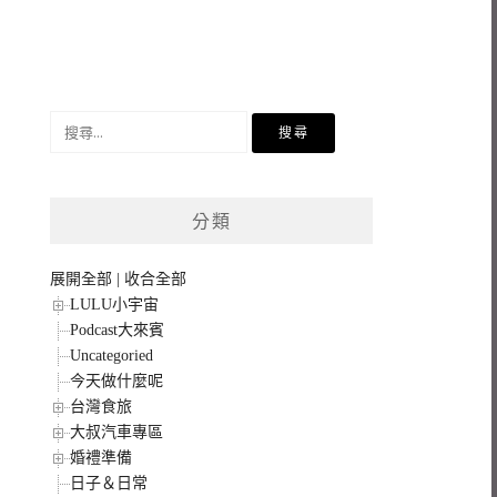
搜
尋
關
鍵
分類
字:
展開全部
|
收合全部
LULU小宇宙
Podcast大來賓
Uncategoried
今天做什麼呢
台灣食旅
大叔汽車專區
婚禮準備
日子＆日常