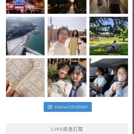
Follow LULUDASU
LINE訊息訂閱