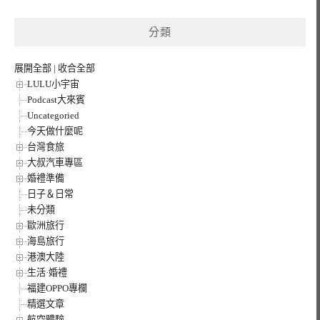
關
鍵
分類
字:
展開全部
|
收合全部
LULU小宇宙
Podcast大來賓
Uncategoried
今天做什麼呢
台灣食旅
大叔汽車專區
婚禮準備
日子＆日常
未分類
歐洲旅行
海島旅行
港澳大陸
生活·婚禮
福建OPPO專欄
精選文章
航空體驗