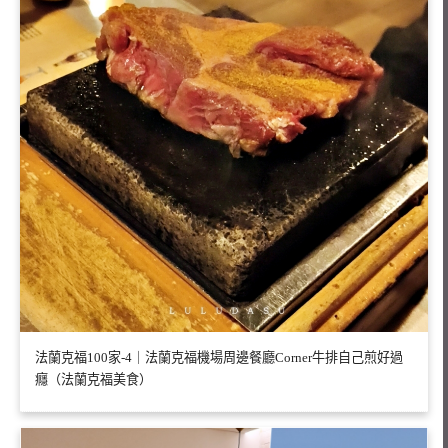
法蘭克福100家-4｜法蘭克福機場周邊餐廳Corner牛排自己煎好過
癮（法蘭克福美食）