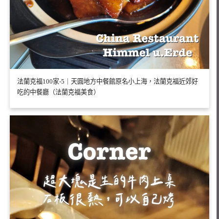
法蘭克福100家-5｜天圓地方中餐館原名小上海，法蘭克福近郊好
吃的中餐廳（法蘭克福美食）