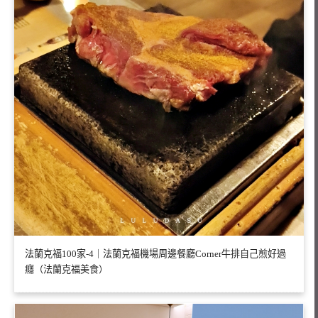
法蘭克福100家-4｜法蘭克福機場周邊餐廳Corner牛排自己煎好過
癮（法蘭克福美食）