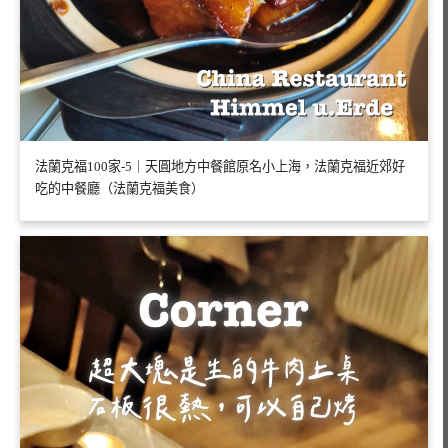
法蘭克福100家-5｜天圓地方中餐館原名小上海，法蘭克福近郊好
吃的中餐廳（法蘭克福美食）