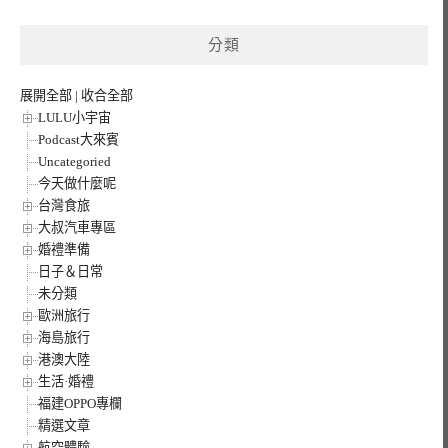
關
鍵
分類
字:
展開全部
|
收合全部
LULU小宇宙
Podcast大來賓
Uncategoried
今天做什麼呢
台灣食旅
大叔汽車專區
婚禮準備
日子＆日常
未分類
歐洲旅行
海島旅行
港澳大陸
生活·婚禮
福建OPPO專欄
精選文章
航空體驗