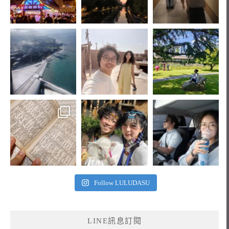
Follow LULUDASU
LINE訊息訂閱