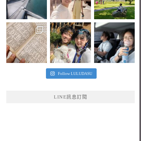
Follow LULUDASU
LINE訊息訂閱