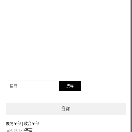
搜
尋
關
鍵
分類
字:
展開全部
|
收合全部
LULU小宇宙