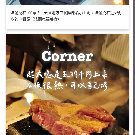
法蘭克福100家-5｜天圓地方中餐館原名小上海，法蘭克福近郊好
吃的中餐廳（法蘭克福美食）