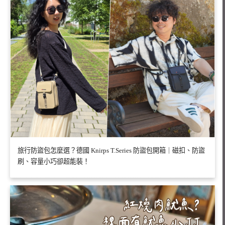
旅行防盜包怎麼選？德國 Knirps T.Series 防盜包開箱｜磁扣、防盜
刷、容量小巧卻超能裝！