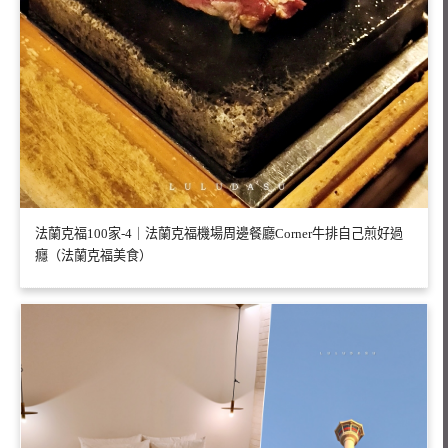
法蘭克福100家-4｜法蘭克福機場周邊餐廳Corner牛排自己煎好過
癮（法蘭克福美食）