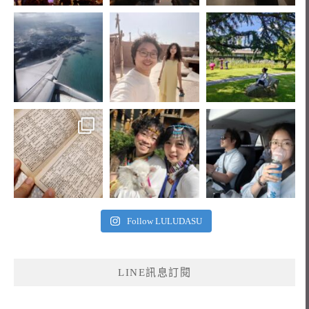
Follow LULUDASU
LINE訊息訂閱