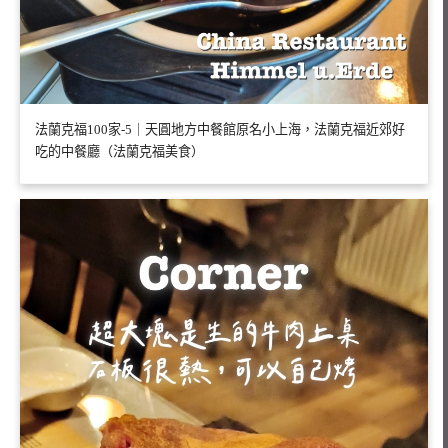
法蘭克福100家-5｜天圓地方中餐館原名小上海，法蘭克福近郊好
吃的中餐廳（法蘭克福美食）