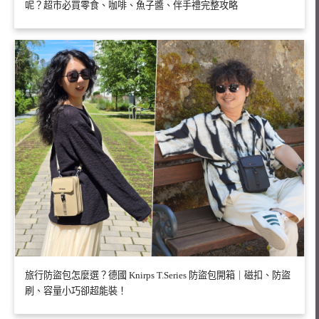
呢？超市必買零食、咖啡、魚子醬、伴手禮完整攻略
旅行防盜包怎麼選？德國 Knirps T.Series 防盜包開箱｜磁扣、防盜
刷、容量小巧卻超能裝！