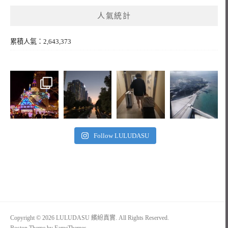
人氣統計
累積人氣：2,643,373
Follow LULUDASU
Copyright © 2026 LULUDASU 繽紛真實. All Rights Reserved.
Boston Theme by
FameThemes