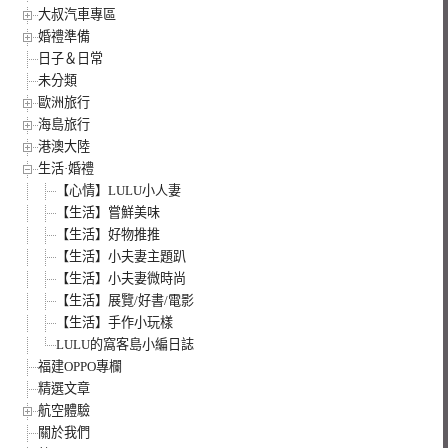
大叔汽車專區
婚禮準備
日子＆日常
未分類
歐洲旅行
海島旅行
港澳大陸
生活·婚禮
【心情】LULU小人妻
【生活】嘗鮮美味
【生活】好物推推
【生活】小夫妻主題趴
【生活】小夫妻微時尚
【生活】展覽/好書/電影
【生活】手作小玩樣
LULU的窩客島小編日誌
福建OPPO專欄
精選文章
航空體驗
關於我們