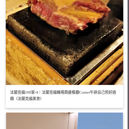
法蘭克福100家-4｜法蘭克福機場周邊餐廳Corner牛排自己煎好過
癮（法蘭克福美食）