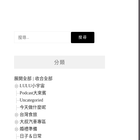
搜
尋
關
鍵
分類
字:
展開全部
|
收合全部
LULU小宇宙
Podcast大來賓
Uncategoried
今天做什麼呢
台灣食旅
大叔汽車專區
婚禮準備
日子＆日常