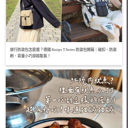
旅行防盜包怎麼選？德國 Knirps T.Series 防盜包開箱｜磁扣、防盜
刷、容量小巧卻超能裝！