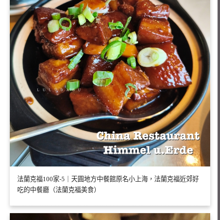
法蘭克福100家-5｜天圓地方中餐館原名小上海，法蘭克福近郊好
吃的中餐廳（法蘭克福美食）