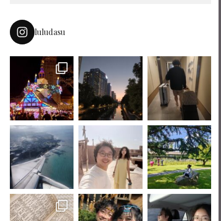
luludasu