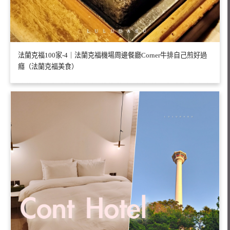
法蘭克福100家-4｜法蘭克福機場周邊餐廳Corner牛排自己煎好過
癮（法蘭克福美食）