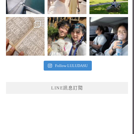
Follow LULUDASU
LINE訊息訂閱