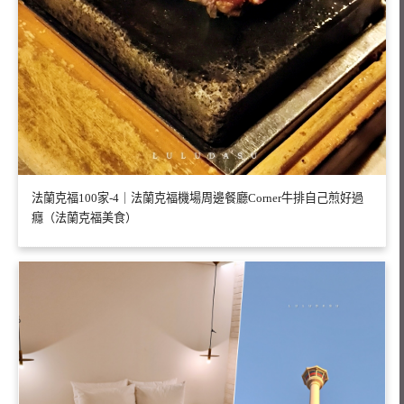
法蘭克福100家-4｜法蘭克福機場周邊餐廳Corner牛排自己煎好過
癮（法蘭克福美食）