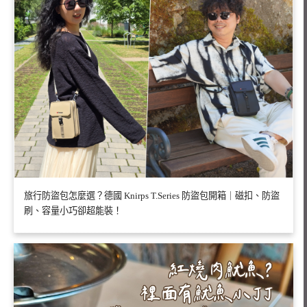
旅行防盜包怎麼選？德國 Knirps T.Series 防盜包開箱｜磁扣、防盜
刷、容量小巧卻超能裝！