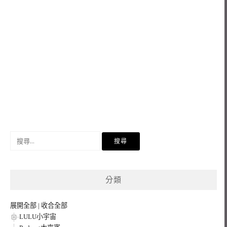
搜
尋
關
鍵
分類
字:
展開全部
|
收合全部
LULU小宇宙