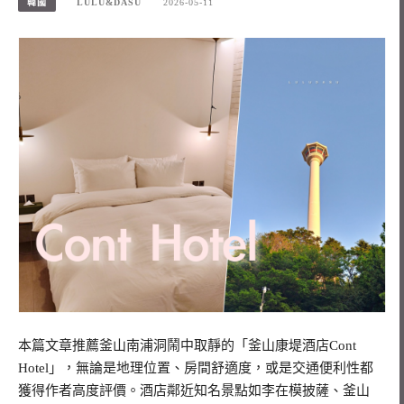
韓國
LULU&DASU
2026-05-11
本篇文章推薦釜山南浦洞鬧中取靜的「釜山康堤酒店Cont
Hotel」，無論是地理位置、房間舒適度，或是交通便利性都
獲得作者高度評價。酒店鄰近知名景點如李在模披薩、釜山