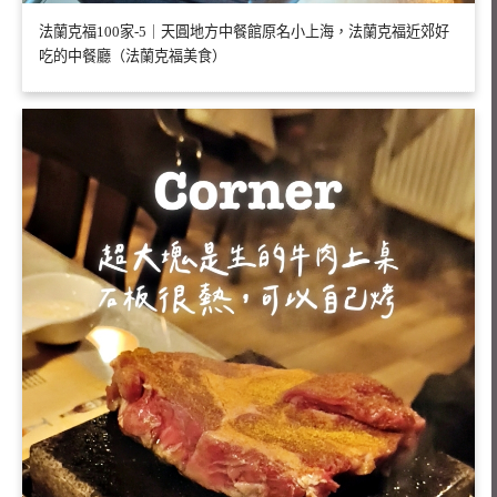
法蘭克福100家-5｜天圓地方中餐館原名小上海，法蘭克福近郊好
吃的中餐廳（法蘭克福美食）