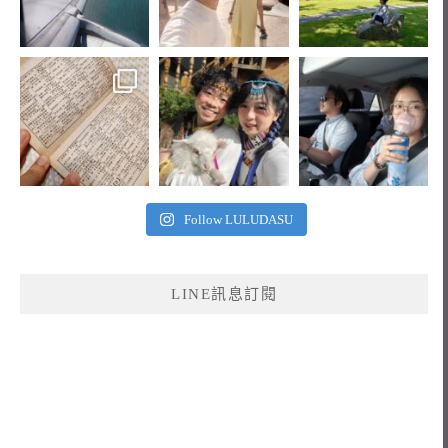
Follow LULUDASU
LINE訊息訂閱