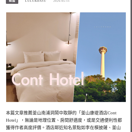
韓國
LULU&DASU
2026-05-11
本篇文章推薦釜山南浦洞鬧中取靜的「釜山康堤酒店Cont
Hotel」，無論是地理位置、房間舒適度，或是交通便利性都
獲得作者高度評價。酒店鄰近知名景點如李在模披薩、釜山