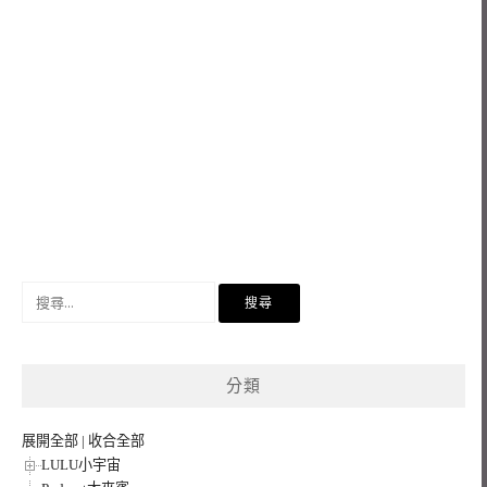
搜
尋
關
鍵
分類
字:
展開全部
|
收合全部
LULU小宇宙