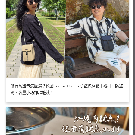
旅行防盜包怎麼選？德國 Knirps T.Series 防盜包開箱｜磁扣、防盜
刷、容量小巧卻超能裝！