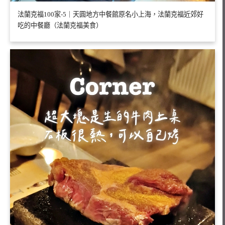
法蘭克福100家-5｜天圓地方中餐館原名小上海，法蘭克福近郊好
吃的中餐廳（法蘭克福美食）