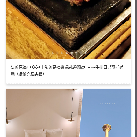
法蘭克福100家-4｜法蘭克福機場周邊餐廳Corner牛排自己煎好過
癮（法蘭克福美食）