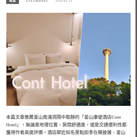
韓國
LULU&DASU
2026-05-11
本篇文章推薦釜山南浦洞鬧中取靜的「釜山康堤酒店Cont
Hotel」，無論是地理位置、房間舒適度，或是交通便利性都
獲得作者高度評價。酒店鄰近知名景點如李在模披薩、釜山