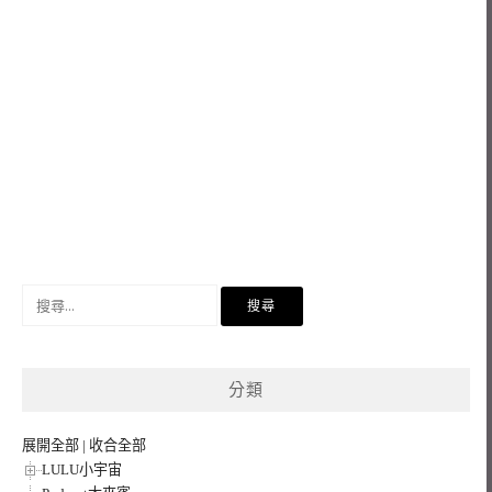
搜
尋
關
鍵
分類
字:
展開全部
|
收合全部
LULU小宇宙