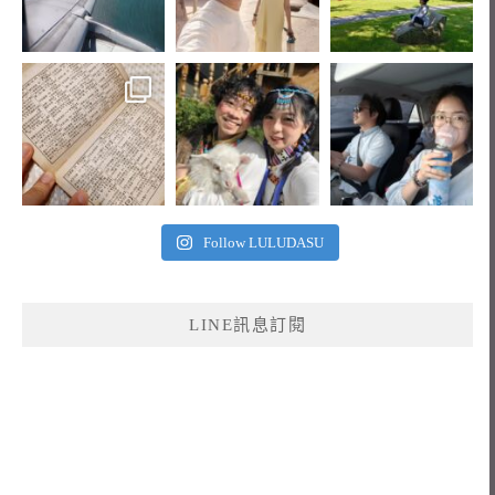
Follow LULUDASU
LINE訊息訂閱