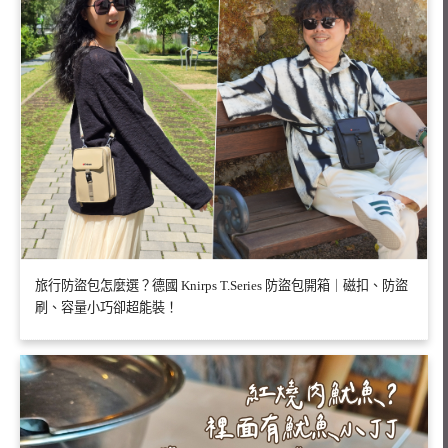
旅行防盜包怎麼選？德國 Knirps T.Series 防盜包開箱｜磁扣、防盜
刷、容量小巧卻超能裝！