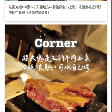
法蘭克福100家-5｜天圓地方中餐館原名小上海，法蘭克福近郊好
吃的中餐廳（法蘭克福美食）