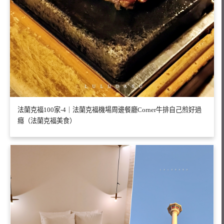
法蘭克福100家-4｜法蘭克福機場周邊餐廳Corner牛排自己煎好過
癮（法蘭克福美食）