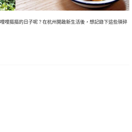
哩哩摳摳的日子呢？在杭州開啟新生活後，想記錄下這些瑣碎