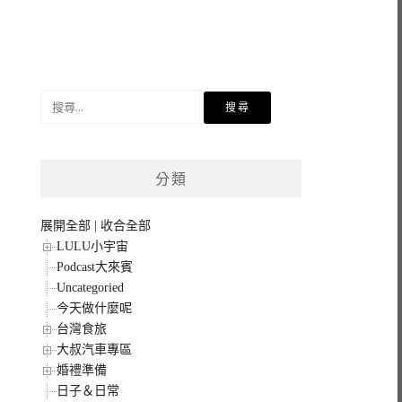
搜
尋
關
鍵
分類
字:
展開全部
|
收合全部
LULU小宇宙
Podcast大來賓
Uncategoried
今天做什麼呢
台灣食旅
大叔汽車專區
婚禮準備
日子＆日常