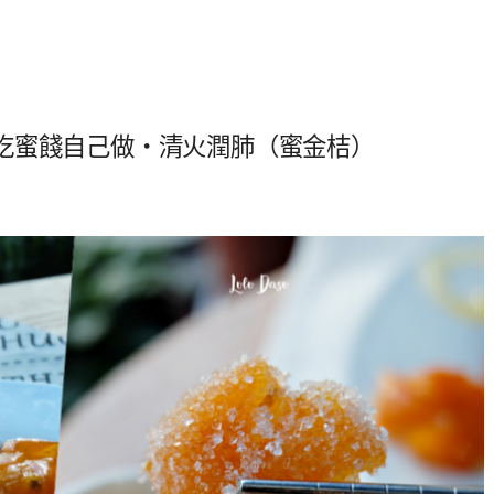
吃蜜餞自己做・清火潤肺（蜜金桔）