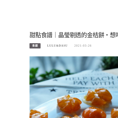
甜點食譜｜晶瑩剔透的金桔餅・想
LULU&DASU
2021-03-26
食譜