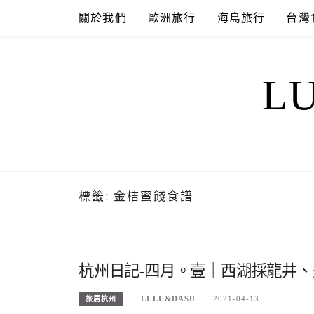
Skip
關於我們
歐洲旅行
海島旅行
台灣
to
content
L
標籤:
金桔蜜餞食譜
杭州日記-四月。壹｜西湖採龍井
LULU&DASU
2021-04-13
旅居杭州