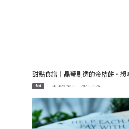
甜點食譜｜晶瑩剔透的金桔餅・想
LULU&DASU
2021-03-26
食譜