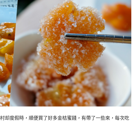
村却度假時，順便買了好多金桔蜜餞，有帶了一些來，每次吃