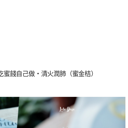
吃蜜餞自己做・清火潤肺（蜜金桔）