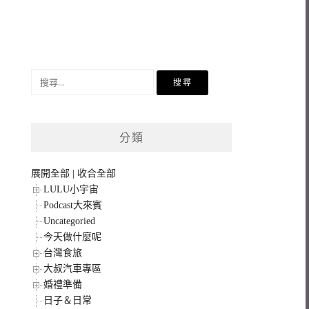
搜
尋
關
鍵
分類
字:
展開全部
|
收合全部
LULU小宇宙
Podcast大來賓
Uncategoried
今天做什麼呢
台灣食旅
大叔汽車專區
婚禮準備
日子＆日常