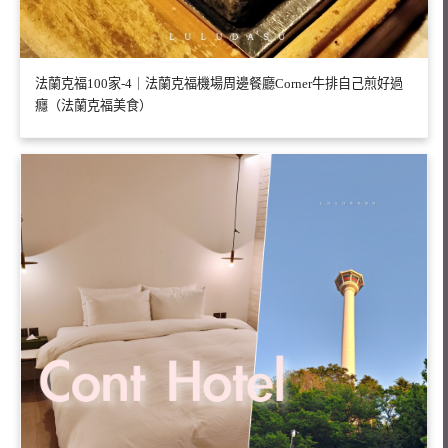
法蘭克福100家-4｜法蘭克福機場周邊餐廳Corner牛排自己煎好過
癮（法蘭克福美食）