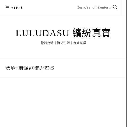
Skip
MENU
to
content
LULUDASU 繽紛真實
歐洲旅遊｜海外生活｜食譜料理
標籤:
赫羅納權力遊戲