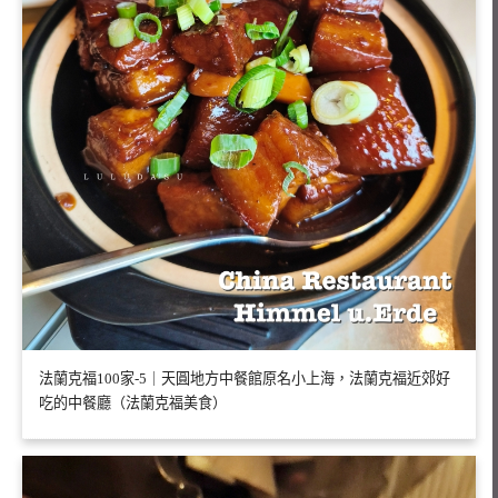
法蘭克福100家-5｜天圓地方中餐館原名小上海，法蘭克福近郊好
吃的中餐廳（法蘭克福美食）