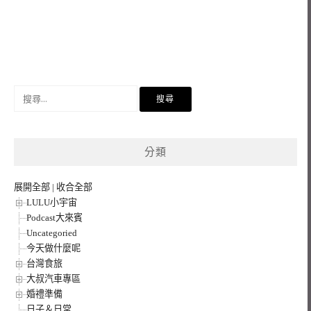
搜
尋
關
鍵
分類
字:
展開全部
|
收合全部
LULU小宇宙
Podcast大來賓
Uncategoried
今天做什麼呢
台灣食旅
大叔汽車專區
婚禮準備
日子＆日常