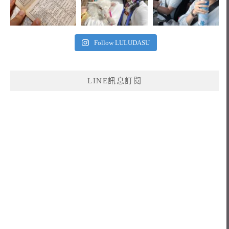
Follow LULUDASU
LINE訊息訂閱