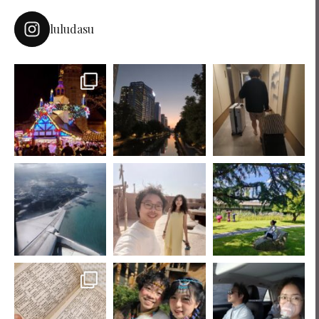
luludasu