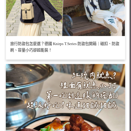
旅行防盜包怎麼選？德國 Knirps T.Series 防盜包開箱｜磁扣、防盜
刷、容量小巧卻超能裝！