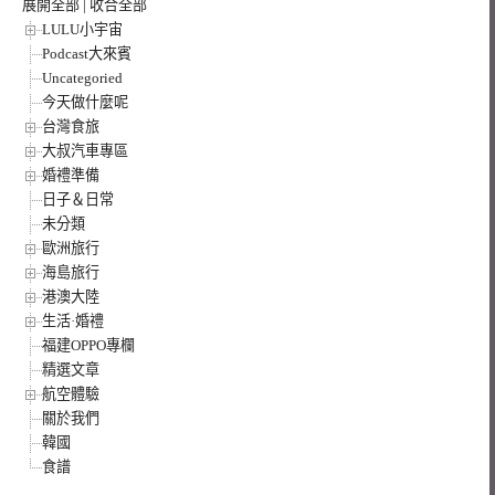
展開全部
|
收合全部
LULU小宇宙
Podcast大來賓
Uncategoried
今天做什麼呢
台灣食旅
大叔汽車專區
婚禮準備
日子＆日常
未分類
歐洲旅行
海島旅行
港澳大陸
生活·婚禮
福建OPPO專欄
精選文章
航空體驗
關於我們
韓國
食譜