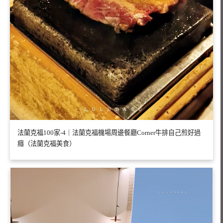
法蘭克福100家-4｜法蘭克福機場周邊餐廳Corner牛排自己煎好過
癮（法蘭克福美食）