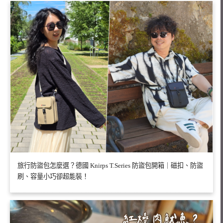
旅行防盜包怎麼選？德國 Knirps T.Series 防盜包開箱｜磁扣、防盜
刷、容量小巧卻超能裝！