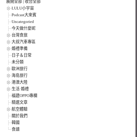
展開全部
|
收合全部
LULU小宇宙
Podcast大來賓
Uncategoried
今天做什麼呢
台灣食旅
大叔汽車專區
婚禮準備
日子＆日常
未分類
歐洲旅行
海島旅行
港澳大陸
生活·婚禮
福建OPPO專欄
精選文章
航空體驗
關於我們
韓國
食譜