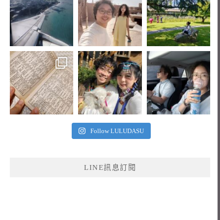
Follow LULUDASU
LINE訊息訂閱