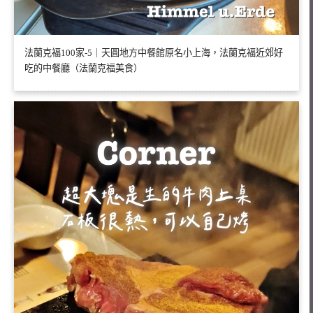
法蘭克福100家-5｜天圓地方中餐館原名小上海，法蘭克福近郊好
吃的中餐廳（法蘭克福美食）