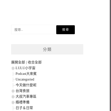
搜
尋
關
鍵
分類
字:
展開全部
|
收合全部
LULU小宇宙
Podcast大來賓
Uncategoried
今天做什麼呢
台灣食旅
大叔汽車專區
婚禮準備
日子＆日常