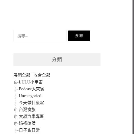
搜
尋
關
鍵
分類
字:
展開全部
|
收合全部
LULU小宇宙
Podcast大來賓
Uncategoried
今天做什麼呢
台灣食旅
大叔汽車專區
婚禮準備
日子＆日常