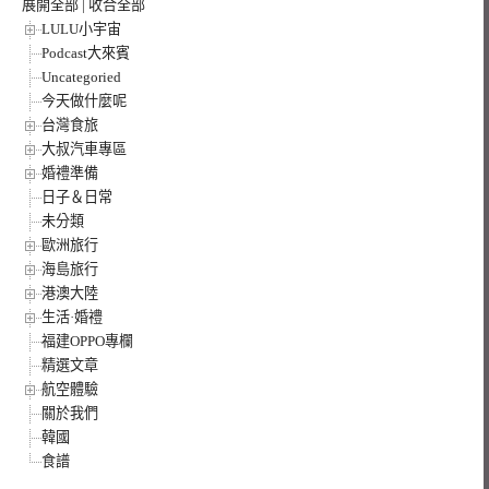
展開全部
|
收合全部
LULU小宇宙
Podcast大來賓
Uncategoried
今天做什麼呢
台灣食旅
大叔汽車專區
婚禮準備
日子＆日常
未分類
歐洲旅行
海島旅行
港澳大陸
生活·婚禮
福建OPPO專欄
精選文章
航空體驗
關於我們
韓國
食譜