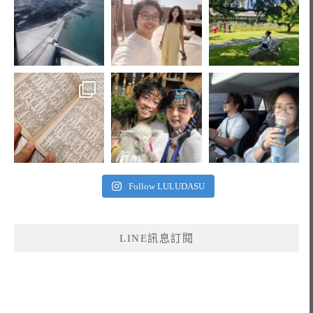
Follow LULUDASU
LINE訊息訂閱