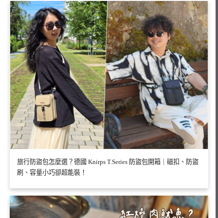
旅行防盜包怎麼選？德國 Knirps T.Series 防盜包開箱｜磁扣、防盜
刷、容量小巧卻超能裝！