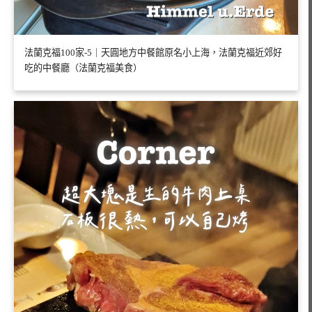
法蘭克福100家-5｜天圓地方中餐館原名小上海，法蘭克福近郊好
吃的中餐廳（法蘭克福美食）