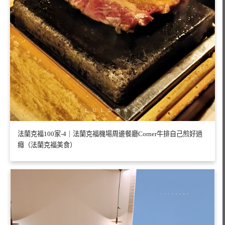
法蘭克福100家-4｜法蘭克福機場周邊餐廳Corner牛排自己煎好過
癮（法蘭克福美食）