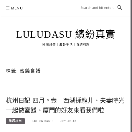
Skip
MENU
to
content
LULUDASU 繽紛真實
歐洲旅遊｜海外生活｜食譜料理
標籤:
蜜餞食譜
杭州日記-四月。壹｜西湖採龍井、夫妻時光
一起做蜜餞、廈門的好友來看我們啦
旅居杭州
LULU&DASU
2021-04-13