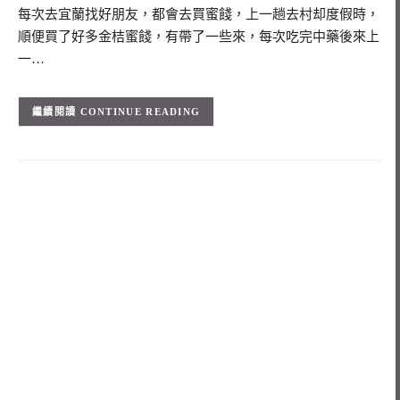
每次去宜蘭找好朋友，都會去買蜜餞，上一趟去村却度假時，
順便買了好多金桔蜜餞，有帶了一些來，每次吃完中藥後來上
一…
CONTINUE READING