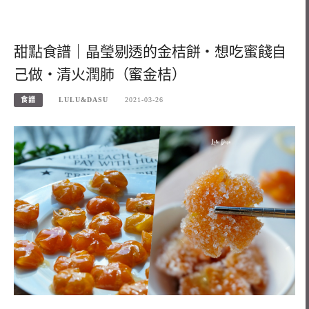
甜點食譜｜晶瑩剔透的金桔餅・想吃蜜餞自
己做・清火潤肺（蜜金桔）
食譜
LULU&DASU
2021-03-26