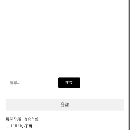
搜
尋
關
鍵
分類
字:
展開全部
|
收合全部
LULU小宇宙