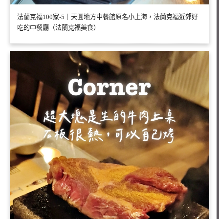
法蘭克福100家-5｜天圓地方中餐館原名小上海，法蘭克福近郊好
吃的中餐廳（法蘭克福美食）