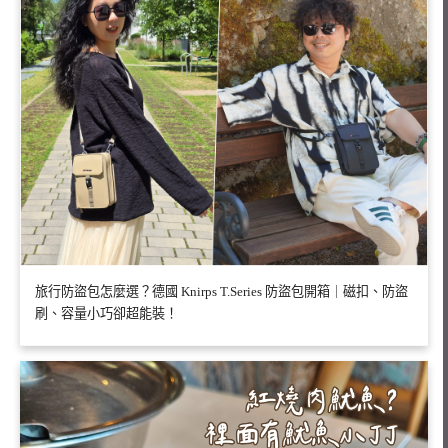
旅行防盜包怎麼選？德國 Knirps T.Series 防盜包開箱｜磁扣、防盜
刷、容量小巧卻超能裝！