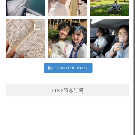
Follow LULUDASU
LINE訊息訂閱