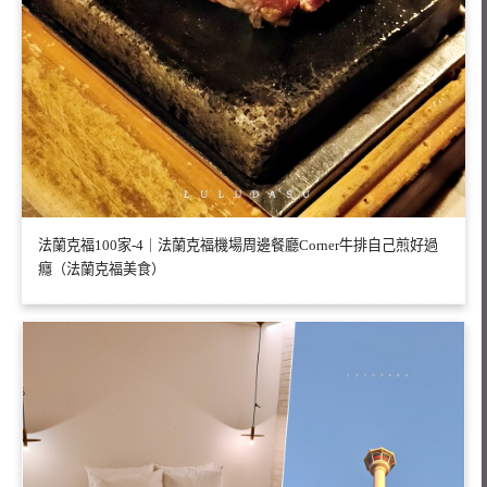
法蘭克福100家-4｜法蘭克福機場周邊餐廳Corner牛排自己煎好過
癮（法蘭克福美食）